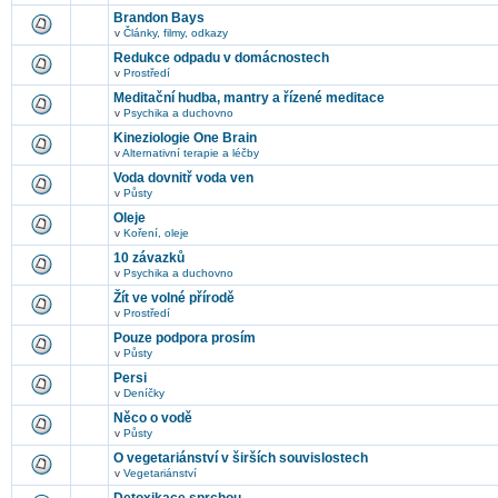
Brandon Bays
v
Články, filmy, odkazy
Redukce odpadu v domácnostech
v
Prostředí
Meditační hudba, mantry a řízené meditace
v
Psychika a duchovno
Kineziologie One Brain
v
Alternativní terapie a léčby
Voda dovnitř voda ven
v
Půsty
Oleje
v
Koření, oleje
10 závazků
v
Psychika a duchovno
Žít ve volné přírodě
v
Prostředí
Pouze podpora prosím
v
Půsty
Persi
v
Deníčky
Něco o vodě
v
Půsty
O vegetariánství v širších souvislostech
v
Vegetariánství