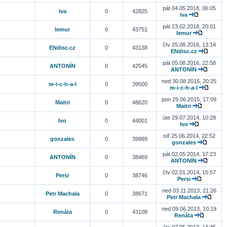
pát 04.05.2018, 06:05
lva
0
42825
lva
pát 23.02.2018, 20:01
lemur
0
43751
lemur
čtv 25.08.2016, 13:14
ENdisc.cz
0
43138
ENdisc.cz
pát 05.08.2016, 22:58
ANTONÍN
0
42545
ANTONÍN
ned 30.08.2015, 20:25
m-i-c-h-a-l
0
39500
m-i-c-h-a-l
pon 29.06.2015, 17:09
Maitri
0
48620
Maitri
úte 29.07.2014, 10:28
Ivo
0
44001
Ivo
stř 25.06.2014, 22:52
gonzales
0
39989
gonzales
pát 02.05.2014, 17:23
ANTONÍN
0
38469
ANTONÍN
čtv 02.01.2014, 15:57
Persi
0
38746
Persi
ned 03.11.2013, 21:26
Petr Machala
0
38671
Petr Machala
ned 09.06.2013, 10:19
Renáta
0
43108
Renáta