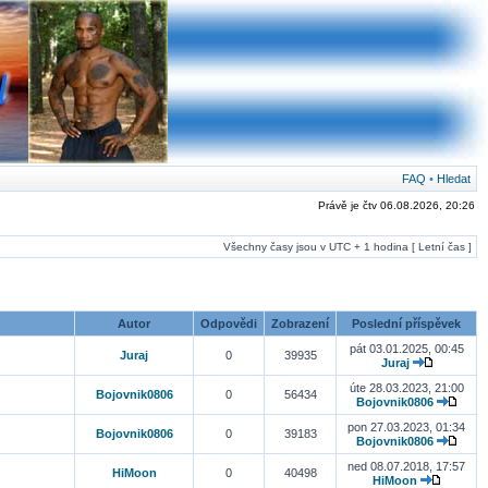
FAQ
•
Hledat
Právě je čtv 06.08.2026, 20:26
Všechny časy jsou v UTC + 1 hodina [ Letní čas ]
Autor
Odpovědi
Zobrazení
Poslední příspěvek
pát 03.01.2025, 00:45
Juraj
0
39935
Juraj
úte 28.03.2023, 21:00
Bojovnik0806
0
56434
Bojovnik0806
pon 27.03.2023, 01:34
Bojovnik0806
0
39183
Bojovnik0806
ned 08.07.2018, 17:57
HiMoon
0
40498
HiMoon