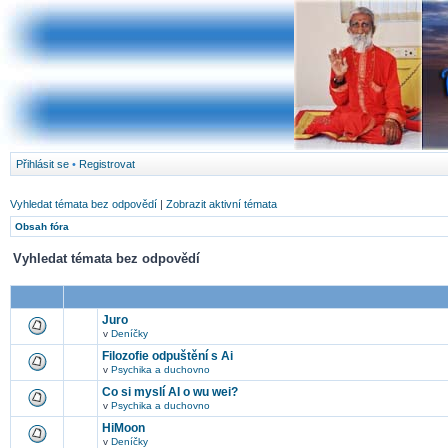
Přihlásit se
•
Registrovat
Vyhledat témata bez odpovědí
|
Zobrazit aktivní témata
Obsah fóra
Vyhledat témata bez odpovědí
Juro
v
Deníčky
Filozofie odpuštění s Ai
v
Psychika a duchovno
Co si myslí AI o wu wei?
v
Psychika a duchovno
HiMoon
v
Deníčky