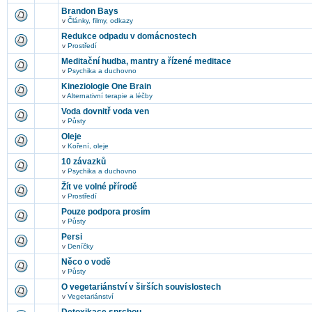
Brandon Bays
v
Články, filmy, odkazy
Redukce odpadu v domácnostech
v
Prostředí
Meditační hudba, mantry a řízené meditace
v
Psychika a duchovno
Kineziologie One Brain
v
Alternativní terapie a léčby
Voda dovnitř voda ven
v
Půsty
Oleje
v
Koření, oleje
10 závazků
v
Psychika a duchovno
Žít ve volné přírodě
v
Prostředí
Pouze podpora prosím
v
Půsty
Persi
v
Deníčky
Něco o vodě
v
Půsty
O vegetariánství v širších souvislostech
v
Vegetariánství