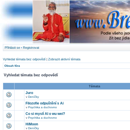
Přihlásit se
•
Registrovat
Vyhledat témata bez odpovědí
|
Zobrazit aktivní témata
Obsah fóra
Vyhledat témata bez odpovědí
Témata
Juro
v
Deníčky
Filozofie odpuštění s Ai
v
Psychika a duchovno
Co si myslí AI o wu wei?
v
Psychika a duchovno
HiMoon
v
Deníčky