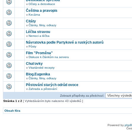
Detoxikace sprchou
v
Očisty a detoxikace
Čeština a pravopis
v
Kecárna
Citáty
v
Články, filmy, odkazy
Léčba stravou
v
Nemoci a léčba
Návratovka podle Partykové a ruských autorů
v
Půsty
Film "Proměna"
v
Diskuze k článkům na serveru
Chuťovky
v
Vitariánské recepty
Blog.Eugenika
v
Články, filmy, odkazy
Pěstování starých odrůd ovoce
v
Zahrada a pěstování
Zobrazit příspěvky za předchozí:
Stránka
1
z
2
[ Vyhledáváním bylo nalezeno 43 výsledků ]
Obsah fóra
Powered by
php
Čes