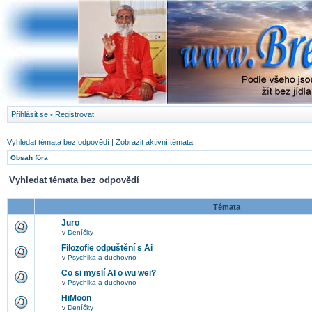
Přihlásit se
•
Registrovat
Vyhledat témata bez odpovědí
|
Zobrazit aktivní témata
Obsah fóra
Vyhledat témata bez odpovědí
Témata
Juro
v
Deníčky
Filozofie odpuštění s Ai
v
Psychika a duchovno
Co si myslí AI o wu wei?
v
Psychika a duchovno
HiMoon
v
Deníčky