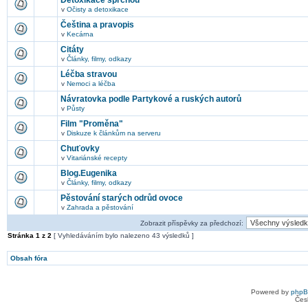
Detoxikace sprchou
v
Očisty a detoxikace
Čeština a pravopis
v
Kecárna
Citáty
v
Články, filmy, odkazy
Léčba stravou
v
Nemoci a léčba
Návratovka podle Partykové a ruských autorů
v
Půsty
Film "Proměna"
v
Diskuze k článkům na serveru
Chuťovky
v
Vitariánské recepty
Blog.Eugenika
v
Články, filmy, odkazy
Pěstování starých odrůd ovoce
v
Zahrada a pěstování
Zobrazit příspěvky za předchozí:
Stránka
1
z
2
[ Vyhledáváním bylo nalezeno 43 výsledků ]
Obsah fóra
Powered by
php
Čes