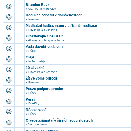
Brandon Bays
v
Články, filmy, odkazy
Redukce odpadu v domácnostech
v
Prostředí
Meditační hudba, mantry a řízené meditace
v
Psychika a duchovno
Kineziologie One Brain
v
Alternativní terapie a léčby
Voda dovnitř voda ven
v
Půsty
Oleje
v
Koření, oleje
10 závazků
v
Psychika a duchovno
Žít ve volné přírodě
v
Prostředí
Pouze podpora prosím
v
Půsty
Persi
v
Deníčky
Něco o vodě
v
Půsty
O vegetariánství v širších souvislostech
v
Vegetariánství