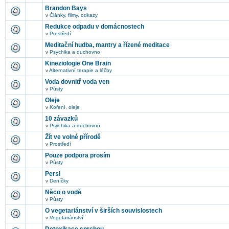
Brandon Bays
v
Články, filmy, odkazy
Redukce odpadu v domácnostech
v
Prostředí
Meditační hudba, mantry a řízené meditace
v
Psychika a duchovno
Kineziologie One Brain
v
Alternativní terapie a léčby
Voda dovnitř voda ven
v
Půsty
Oleje
v
Koření, oleje
10 závazků
v
Psychika a duchovno
Žít ve volné přírodě
v
Prostředí
Pouze podpora prosím
v
Půsty
Persi
v
Deníčky
Něco o vodě
v
Půsty
O vegetariánství v širších souvislostech
v
Vegetariánství