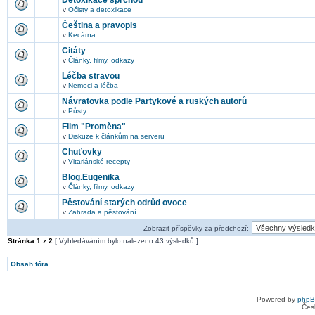
Detoxikace sprchou
v
Očisty a detoxikace
Čeština a pravopis
v
Kecárna
Citáty
v
Články, filmy, odkazy
Léčba stravou
v
Nemoci a léčba
Návratovka podle Partykové a ruských autorů
v
Půsty
Film "Proměna"
v
Diskuze k článkům na serveru
Chuťovky
v
Vitariánské recepty
Blog.Eugenika
v
Články, filmy, odkazy
Pěstování starých odrůd ovoce
v
Zahrada a pěstování
Zobrazit příspěvky za předchozí:
Stránka
1
z
2
[ Vyhledáváním bylo nalezeno 43 výsledků ]
Obsah fóra
Powered by
php
Čes