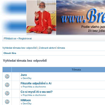
Přihlásit se
•
Registrovat
Vyhledat témata bez odpovědí
|
Zobrazit aktivní témata
Obsah fóra
Vyhledat témata bez odpovědí
Témata
Juro
v
Deníčky
Filozofie odpuštění s Ai
v
Psychika a duchovno
Co si myslí AI o wu wei?
v
Psychika a duchovno
HiMoon
v
Deníčky