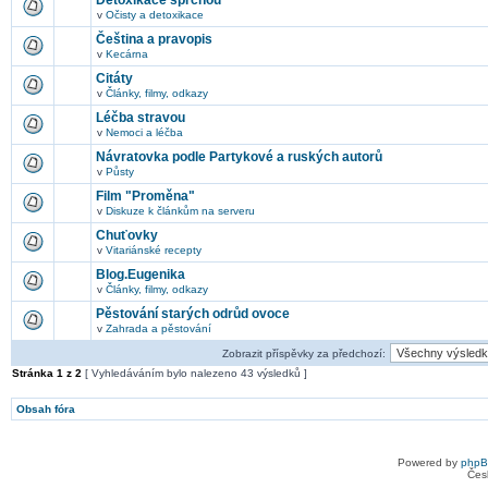
Detoxikace sprchou
v
Očisty a detoxikace
Čeština a pravopis
v
Kecárna
Citáty
v
Články, filmy, odkazy
Léčba stravou
v
Nemoci a léčba
Návratovka podle Partykové a ruských autorů
v
Půsty
Film "Proměna"
v
Diskuze k článkům na serveru
Chuťovky
v
Vitariánské recepty
Blog.Eugenika
v
Články, filmy, odkazy
Pěstování starých odrůd ovoce
v
Zahrada a pěstování
Zobrazit příspěvky za předchozí:
Stránka
1
z
2
[ Vyhledáváním bylo nalezeno 43 výsledků ]
Obsah fóra
Powered by
php
Čes