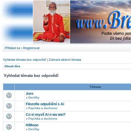
Přihlásit se
•
Registrovat
Vyhledat témata bez odpovědí
|
Zobrazit aktivní témata
Obsah fóra
Vyhledat témata bez odpovědí
Témata
Juro
v
Deníčky
Filozofie odpuštění s Ai
v
Psychika a duchovno
Co si myslí AI o wu wei?
v
Psychika a duchovno
HiMoon
v
Deníčky