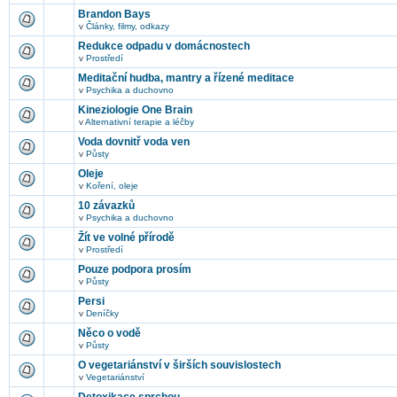
Brandon Bays
v
Články, filmy, odkazy
Redukce odpadu v domácnostech
v
Prostředí
Meditační hudba, mantry a řízené meditace
v
Psychika a duchovno
Kineziologie One Brain
v
Alternativní terapie a léčby
Voda dovnitř voda ven
v
Půsty
Oleje
v
Koření, oleje
10 závazků
v
Psychika a duchovno
Žít ve volné přírodě
v
Prostředí
Pouze podpora prosím
v
Půsty
Persi
v
Deníčky
Něco o vodě
v
Půsty
O vegetariánství v širších souvislostech
v
Vegetariánství