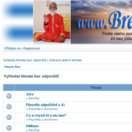
Přihlásit se
•
Registrovat
Vyhledat témata bez odpovědí
|
Zobrazit aktivní témata
Obsah fóra
Vyhledat témata bez odpovědí
Témata
Juro
v
Deníčky
Filozofie odpuštění s Ai
v
Psychika a duchovno
Co si myslí AI o wu wei?
v
Psychika a duchovno
HiMoon
v
Deníčky