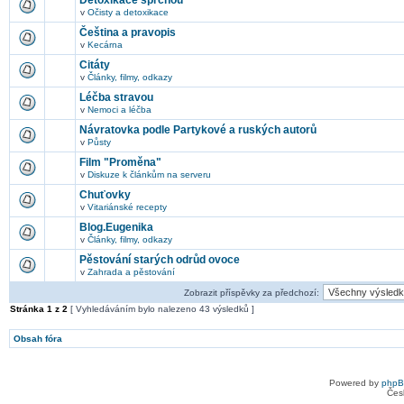
Detoxikace sprchou
v
Očisty a detoxikace
Čeština a pravopis
v
Kecárna
Citáty
v
Články, filmy, odkazy
Léčba stravou
v
Nemoci a léčba
Návratovka podle Partykové a ruských autorů
v
Půsty
Film "Proměna"
v
Diskuze k článkům na serveru
Chuťovky
v
Vitariánské recepty
Blog.Eugenika
v
Články, filmy, odkazy
Pěstování starých odrůd ovoce
v
Zahrada a pěstování
Zobrazit příspěvky za předchozí:
Stránka
1
z
2
[ Vyhledáváním bylo nalezeno 43 výsledků ]
Obsah fóra
Powered by
php
Čes