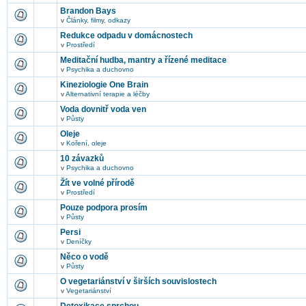
Brandon Bays
v
Články, filmy, odkazy
Redukce odpadu v domácnostech
v
Prostředí
Meditační hudba, mantry a řízené meditace
v
Psychika a duchovno
Kineziologie One Brain
v
Alternativní terapie a léčby
Voda dovnitř voda ven
v
Půsty
Oleje
v
Koření, oleje
10 závazků
v
Psychika a duchovno
Žít ve volné přírodě
v
Prostředí
Pouze podpora prosím
v
Půsty
Persi
v
Deníčky
Něco o vodě
v
Půsty
O vegetariánství v širších souvislostech
v
Vegetariánství