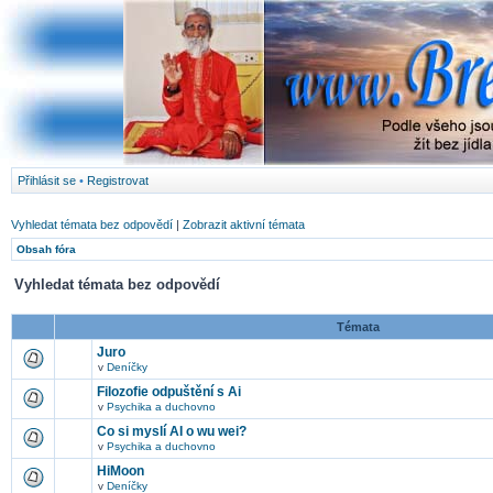
Přihlásit se
•
Registrovat
Vyhledat témata bez odpovědí
|
Zobrazit aktivní témata
Obsah fóra
Vyhledat témata bez odpovědí
Témata
Juro
v
Deníčky
Filozofie odpuštění s Ai
v
Psychika a duchovno
Co si myslí AI o wu wei?
v
Psychika a duchovno
HiMoon
v
Deníčky