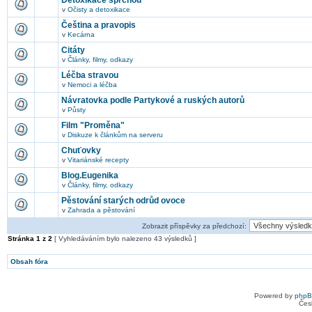
Detoxikace sprchou
v
Očisty a detoxikace
Čeština a pravopis
v
Kecárna
Citáty
v
Články, filmy, odkazy
Léčba stravou
v
Nemoci a léčba
Návratovka podle Partykové a ruských autorů
v
Půsty
Film "Proměna"
v
Diskuze k článkům na serveru
Chuťovky
v
Vitariánské recepty
Blog.Eugenika
v
Články, filmy, odkazy
Pěstování starých odrůd ovoce
v
Zahrada a pěstování
Zobrazit příspěvky za předchozí:
Stránka
1
z
2
[ Vyhledáváním bylo nalezeno 43 výsledků ]
Obsah fóra
Powered by
php
Čes