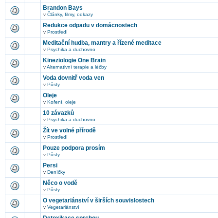
Brandon Bays
v
Články, filmy, odkazy
Redukce odpadu v domácnostech
v
Prostředí
Meditační hudba, mantry a řízené meditace
v
Psychika a duchovno
Kineziologie One Brain
v
Alternativní terapie a léčby
Voda dovnitř voda ven
v
Půsty
Oleje
v
Koření, oleje
10 závazků
v
Psychika a duchovno
Žít ve volné přírodě
v
Prostředí
Pouze podpora prosím
v
Půsty
Persi
v
Deníčky
Něco o vodě
v
Půsty
O vegetariánství v širších souvislostech
v
Vegetariánství