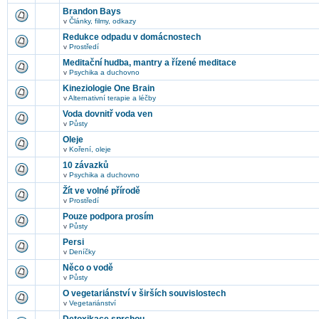
Brandon Bays
v
Články, filmy, odkazy
Redukce odpadu v domácnostech
v
Prostředí
Meditační hudba, mantry a řízené meditace
v
Psychika a duchovno
Kineziologie One Brain
v
Alternativní terapie a léčby
Voda dovnitř voda ven
v
Půsty
Oleje
v
Koření, oleje
10 závazků
v
Psychika a duchovno
Žít ve volné přírodě
v
Prostředí
Pouze podpora prosím
v
Půsty
Persi
v
Deníčky
Něco o vodě
v
Půsty
O vegetariánství v širších souvislostech
v
Vegetariánství