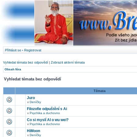
Přihlásit se
•
Registrovat
Vyhledat témata bez odpovědí
|
Zobrazit aktivní témata
Obsah fóra
Vyhledat témata bez odpovědí
Témata
Juro
v
Deníčky
Filozofie odpuštění s Ai
v
Psychika a duchovno
Co si myslí AI o wu wei?
v
Psychika a duchovno
HiMoon
v
Deníčky