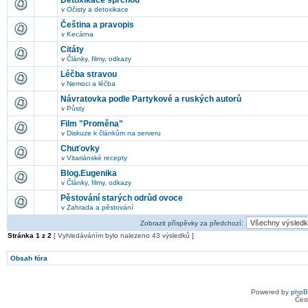
Detoxikace sprchou
v
Očisty a detoxikace
Čeština a pravopis
v
Kecárna
Citáty
v
Články, filmy, odkazy
Léčba stravou
v
Nemoci a léčba
Návratovka podle Partykové a ruských autorů
v
Půsty
Film "Proměna"
v
Diskuze k článkům na serveru
Chuťovky
v
Vitariánské recepty
Blog.Eugenika
v
Články, filmy, odkazy
Pěstování starých odrůd ovoce
v
Zahrada a pěstování
Zobrazit příspěvky za předchozí:
Stránka
1
z
2
[ Vyhledáváním bylo nalezeno 43 výsledků ]
Obsah fóra
Powered by
php
Čes