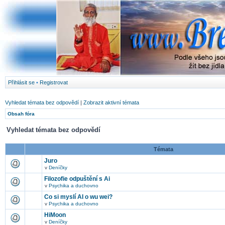
Přihlásit se
•
Registrovat
Vyhledat témata bez odpovědí
|
Zobrazit aktivní témata
Obsah fóra
Vyhledat témata bez odpovědí
Témata
Juro
v
Deníčky
Filozofie odpuštění s Ai
v
Psychika a duchovno
Co si myslí AI o wu wei?
v
Psychika a duchovno
HiMoon
v
Deníčky