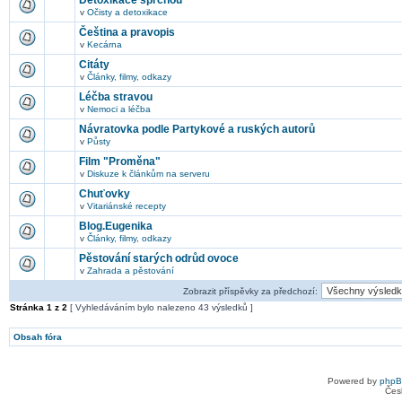
Detoxikace sprchou
v
Očisty a detoxikace
Čeština a pravopis
v
Kecárna
Citáty
v
Články, filmy, odkazy
Léčba stravou
v
Nemoci a léčba
Návratovka podle Partykové a ruských autorů
v
Půsty
Film "Proměna"
v
Diskuze k článkům na serveru
Chuťovky
v
Vitariánské recepty
Blog.Eugenika
v
Články, filmy, odkazy
Pěstování starých odrůd ovoce
v
Zahrada a pěstování
Zobrazit příspěvky za předchozí:
Stránka
1
z
2
[ Vyhledáváním bylo nalezeno 43 výsledků ]
Obsah fóra
Powered by
php
Čes