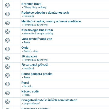
Brandon Bays
v
Články, filmy, odkazy
Redukce odpadu v domácnostech
v
Prostředí
Meditační hudba, mantry a řízené meditace
v
Psychika a duchovno
Kineziologie One Brain
v
Alternativní terapie a léčby
Voda dovnitř voda ven
v
Půsty
Oleje
v
Koření, oleje
10 závazků
v
Psychika a duchovno
Žít ve volné přírodě
v
Prostředí
Pouze podpora prosím
v
Půsty
Persi
v
Deníčky
Něco o vodě
v
Půsty
O vegetariánství v širších souvislostech
v
Vegetariánství