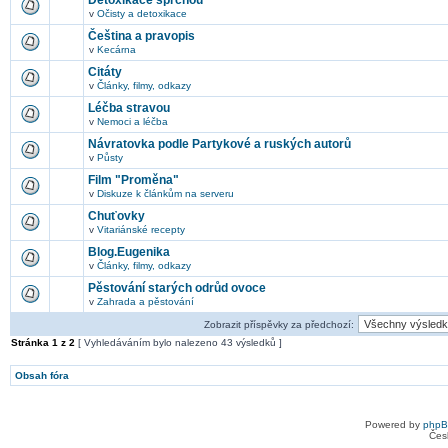
Detoxikace sprchou
v
Očisty a detoxikace
Čeština a pravopis
v
Kecárna
Citáty
v
Články, filmy, odkazy
Léčba stravou
v
Nemoci a léčba
Návratovka podle Partykové a ruských autorů
v
Půsty
Film "Proměna"
v
Diskuze k článkům na serveru
Chuťovky
v
Vitariánské recepty
Blog.Eugenika
v
Články, filmy, odkazy
Pěstování starých odrůd ovoce
v
Zahrada a pěstování
Zobrazit příspěvky za předchozí:
Stránka
1
z
2
[ Vyhledáváním bylo nalezeno 43 výsledků ]
Obsah fóra
Powered by
php
Čes