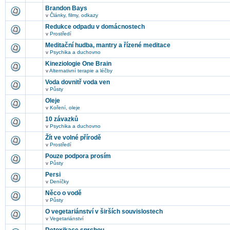
Brandon Bays
v
Články, filmy, odkazy
Redukce odpadu v domácnostech
v
Prostředí
Meditační hudba, mantry a řízené meditace
v
Psychika a duchovno
Kineziologie One Brain
v
Alternativní terapie a léčby
Voda dovnitř voda ven
v
Půsty
Oleje
v
Koření, oleje
10 závazků
v
Psychika a duchovno
Žít ve volné přírodě
v
Prostředí
Pouze podpora prosím
v
Půsty
Persi
v
Deníčky
Něco o vodě
v
Půsty
O vegetariánství v širších souvislostech
v
Vegetariánství