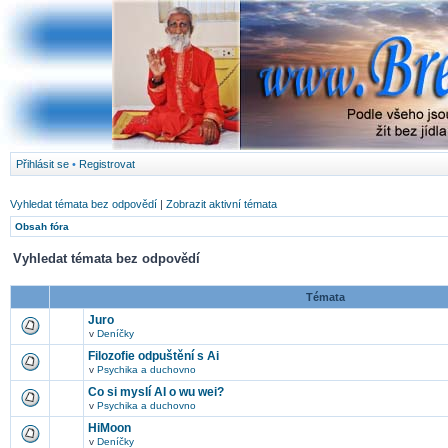
Přihlásit se
•
Registrovat
Vyhledat témata bez odpovědí
|
Zobrazit aktivní témata
Obsah fóra
Vyhledat témata bez odpovědí
Témata
Juro
v
Deníčky
Filozofie odpuštění s Ai
v
Psychika a duchovno
Co si myslí AI o wu wei?
v
Psychika a duchovno
HiMoon
v
Deníčky