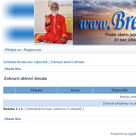
Přihlásit se
•
Registrovat
Vyhledat témata bez odpovědí
|
Zobrazit aktivní témata
Obsah fóra
Zobrazit aktivní témata
Témata
Autor
Odpovědi
Nebyly nal
Zobrazit příspěvky za p
Stránka
1
z
1
[ Vyhledáváním bylo nalezeno 0 výsledků ]
Obsah fóra
Powered by
php