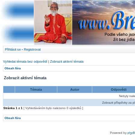
Přihlásit se
•
Registrovat
Vyhledat témata bez odpovědí
|
Zobrazit aktivní témata
Obsah fóra
Zobrazit aktivní témata
Témata
Autor
Odpovědi
Nebyly nal
Zobrazit příspěvky za p
Stránka
1
z
1
[ Vyhledáváním bylo nalezeno 0 výsledků ]
Obsah fóra
Powered by
php