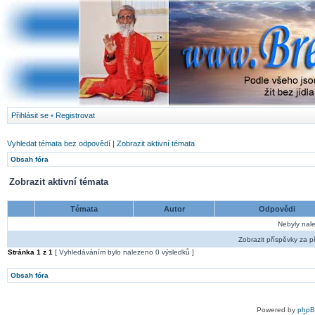
Přihlásit se
•
Registrovat
Vyhledat témata bez odpovědí
|
Zobrazit aktivní témata
Obsah fóra
Zobrazit aktivní témata
Témata
Autor
Odpovědi
Nebyly nal
Zobrazit příspěvky za p
Stránka
1
z
1
[ Vyhledáváním bylo nalezeno 0 výsledků ]
Obsah fóra
Powered by
php