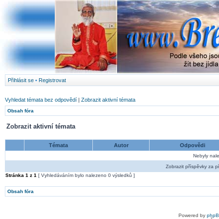
Přihlásit se
•
Registrovat
Vyhledat témata bez odpovědí
|
Zobrazit aktivní témata
Obsah fóra
Zobrazit aktivní témata
Témata
Autor
Odpovědi
Nebyly nal
Zobrazit příspěvky za p
Stránka
1
z
1
[ Vyhledáváním bylo nalezeno 0 výsledků ]
Obsah fóra
Powered by
php