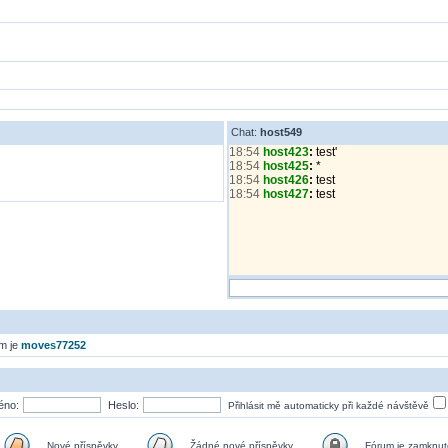
Chat:
host549
18:54
host423
:
test'
18:54
host425
:
*
18:54
host426
:
test
18:54
host427
:
test
em je
moves77252
éno:
Heslo:
Přihlásit mě automaticky při každé návštěvě
Nové příspěvky
Žádné nové příspěvky
Fórum je zamknut