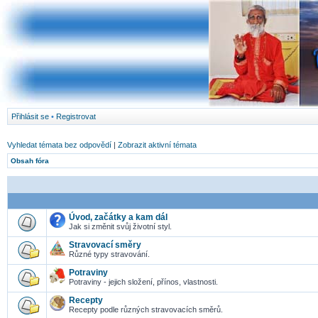
Přihlásit se
•
Registrovat
Vyhledat témata bez odpovědí
|
Zobrazit aktivní témata
Obsah fóra
Úvod, začátky a kam dál
Jak si změnit svůj životní styl.
Stravovací směry
Různé typy stravování.
Potraviny
Potraviny - jejich složení, přínos, vlastnosti.
Recepty
Recepty podle různých stravovacích směrů.