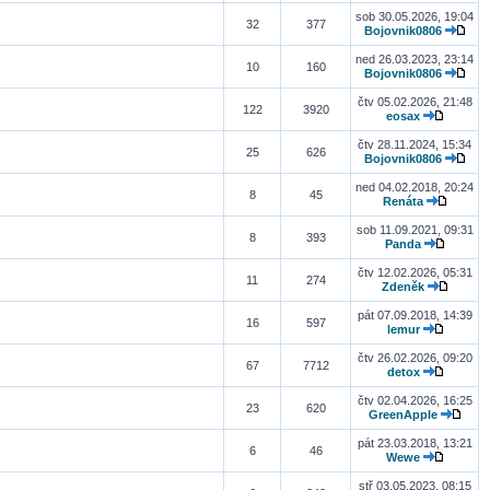
sob 30.05.2026, 19:04
32
377
Bojovnik0806
ned 26.03.2023, 23:14
10
160
Bojovnik0806
čtv 05.02.2026, 21:48
122
3920
eosax
čtv 28.11.2024, 15:34
25
626
Bojovnik0806
ned 04.02.2018, 20:24
8
45
Renáta
sob 11.09.2021, 09:31
8
393
Panda
čtv 12.02.2026, 05:31
11
274
Zdeněk
pát 07.09.2018, 14:39
16
597
lemur
čtv 26.02.2026, 09:20
67
7712
detox
čtv 02.04.2026, 16:25
23
620
GreenApple
pát 23.03.2018, 13:21
6
46
Wewe
stř 03.05.2023, 08:15