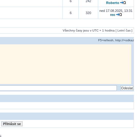
6
242
Roberto
ned 17.08.2025, 13:31
6
320
reo
Všechny časy jsou v UTC + 1 hodina [ Letní čas ]
F5=refresh, http://=odkaz
é