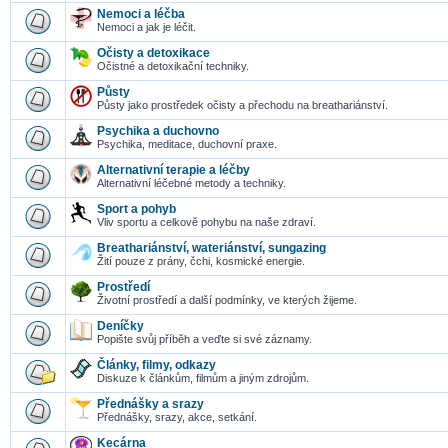
Nemoci a léčba
Nemoci a jak je léčit.
Očisty a detoxikace
Očistné a detoxikační techniky.
Půsty
Půsty jako prostředek očisty a přechodu na breathariánství.
Psychika a duchovno
Psychika, meditace, duchovní praxe.
Alternativní terapie a léčby
Alternativní léčebné metody a techniky.
Sport a pohyb
Vliv sportu a celkově pohybu na naše zdraví.
Breathariánství, wateriánství, sungazing
Žití pouze z prány, čchi, kosmické energie.
Prostředí
Životní prostředí a další podmínky, ve kterých žijeme.
Deníčky
Popište svůj příběh a veďte si své záznamy.
Články, filmy, odkazy
Diskuze k článkům, filmům a jiným zdrojům.
Přednášky a srazy
Přednášky, srazy, akce, setkání.
Kecárna