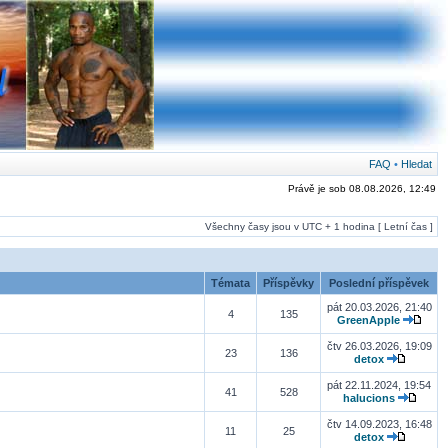
FAQ
•
Hledat
Právě je sob 08.08.2026, 12:49
Všechny časy jsou v UTC + 1 hodina [ Letní čas ]
Témata
Příspěvky
Poslední příspěvek
pát 20.03.2026, 21:40
4
135
GreenApple
čtv 26.03.2026, 19:09
23
136
detox
pát 22.11.2024, 19:54
41
528
halucions
čtv 14.09.2023, 16:48
11
25
detox