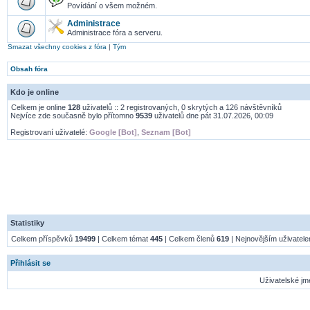
Povídání o všem možném.
Administrace
Administrace fóra a serveru.
Smazat všechny cookies z fóra
|
Tým
Obsah fóra
Kdo je online
Celkem je online
128
uživatelů :: 2 registrovaných, 0 skrytých a 126 návštěvníků
Nejvíce zde současně bylo přítomno
9539
uživatelů dne pát 31.07.2026, 00:09
Registrovaní uživatelé:
Google [Bot]
,
Seznam [Bot]
Statistiky
Celkem příspěvků
19499
| Celkem témat
445
| Celkem členů
619
| Nejnovějším uživatel
Přihlásit se
Uživatelské jm