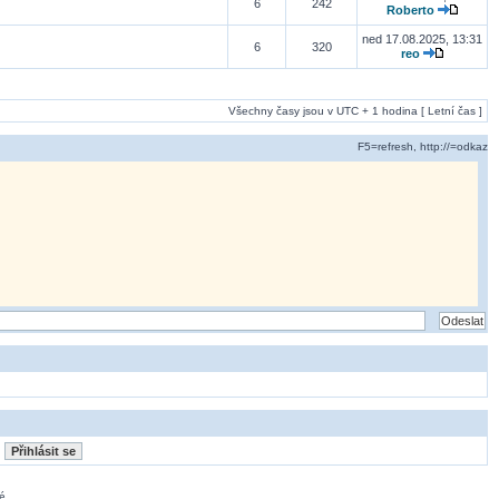
6
242
Roberto
ned 17.08.2025, 13:31
6
320
reo
Všechny časy jsou v UTC + 1 hodina [ Letní čas ]
F5=refresh, http://=odkaz
é