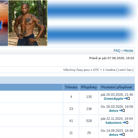
FAQ
•
Hledat
Právě je pát 07.08.2026, 16:02
Všechny časy jsou v UTC + 1 hodina [ Letní čas ]
Témata
Příspěvky
Poslední příspěvek
pát 20.03.2026, 21:40
4
135
GreenApple
čtv 26.03.2026, 19:09
23
136
detox
pát 22.11.2024, 19:54
41
528
halucions
čtv 14.09.2023, 16:48
11
25
detox