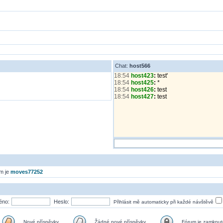
Chat:
host566
18:54
host423
:
test'
18:54
host425
:
*
18:54
host426
:
test
18:54
host427
:
test
em je
moves77252
éno:
Heslo:
Přihlásit mě automaticky při každé návštěvě
Nové příspěvky
Žádné nové příspěvky
Fórum je zamknut