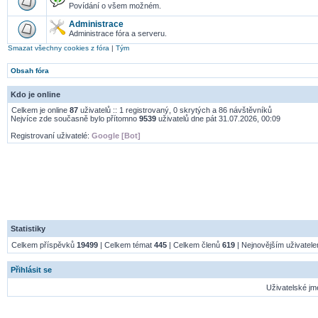
Povídání o všem možném.
Administrace
Administrace fóra a serveru.
Smazat všechny cookies z fóra
|
Tým
Obsah fóra
Kdo je online
Celkem je online
87
uživatelů :: 1 registrovaný, 0 skrytých a 86 návštěvníků
Nejvíce zde současně bylo přítomno
9539
uživatelů dne pát 31.07.2026, 00:09
Registrovaní uživatelé:
Google [Bot]
Statistiky
Celkem příspěvků
19499
| Celkem témat
445
| Celkem členů
619
| Nejnovějším uživatel
Přihlásit se
Uživatelské jm