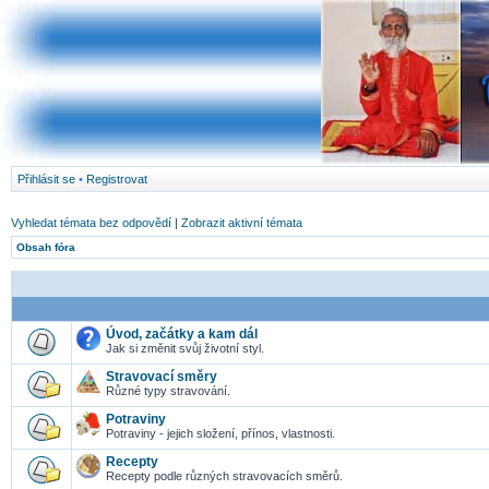
Přihlásit se
•
Registrovat
Vyhledat témata bez odpovědí
|
Zobrazit aktivní témata
Obsah fóra
Úvod, začátky a kam dál
Jak si změnit svůj životní styl.
Stravovací směry
Různé typy stravování.
Potraviny
Potraviny - jejich složení, přínos, vlastnosti.
Recepty
Recepty podle různých stravovacích směrů.