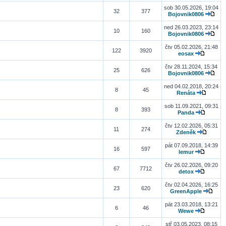
sob 30.05.2026, 19:04
32
377
Bojovnik0806
ned 26.03.2023, 23:14
10
160
Bojovnik0806
čtv 05.02.2026, 21:48
122
3920
eosax
čtv 28.11.2024, 15:34
25
626
Bojovnik0806
ned 04.02.2018, 20:24
8
45
Renáta
sob 11.09.2021, 09:31
8
393
Panda
čtv 12.02.2026, 05:31
11
274
Zdeněk
pát 07.09.2018, 14:39
16
597
lemur
čtv 26.02.2026, 09:20
67
7712
detox
čtv 02.04.2026, 16:25
23
620
GreenApple
pát 23.03.2018, 13:21
6
46
Wewe
stř 03.05.2023, 08:15