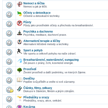
Nemoci a léčba
Nemoci a jak je léčit.
Očisty a detoxikace
Očistné a detoxikační techniky.
Půsty
Půsty jako prostředek očisty a přechodu na breathariánství.
Psychika a duchovno
Psychika, meditace, duchovní praxe.
Alternativní terapie a léčby
Alternativní léčebné metody a techniky.
Sport a pohyb
Vliv sportu a celkově pohybu na naše zdraví.
Breathariánství, wateriánství, sungazing
Žití pouze z prány, čchi, kosmické energie.
Prostředí
Životní prostředí a další podmínky, ve kterých žijeme.
Deníčky
Popište svůj příběh a veďte si své záznamy.
Články, filmy, odkazy
Diskuze k článkům, filmům a jiným zdrojům.
Přednášky a srazy
Přednášky, srazy, akce, setkání.
Kecárna