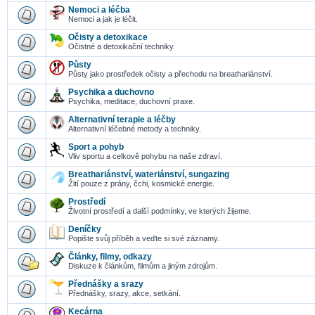
Nemoci a léčba
Nemoci a jak je léčit.
Očisty a detoxikace
Očistné a detoxikační techniky.
Půsty
Půsty jako prostředek očisty a přechodu na breathariánství.
Psychika a duchovno
Psychika, meditace, duchovní praxe.
Alternativní terapie a léčby
Alternativní léčebné metody a techniky.
Sport a pohyb
Vliv sportu a celkově pohybu na naše zdraví.
Breathariánství, wateriánství, sungazing
Žití pouze z prány, čchi, kosmické energie.
Prostředí
Životní prostředí a další podmínky, ve kterých žijeme.
Deníčky
Popište svůj příběh a veďte si své záznamy.
Články, filmy, odkazy
Diskuze k článkům, filmům a jiným zdrojům.
Přednášky a srazy
Přednášky, srazy, akce, setkání.
Kecárna