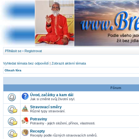
Přihlásit se
•
Registrovat
Vyhledat témata bez odpovědí
|
Zobrazit aktivní témata
Obsah fóra
Fórum
Úvod, začátky a kam dál
Jak si změnit svůj životní styl.
Stravovací směry
Různé typy stravování.
Potraviny
Potraviny - jejich složení, přínos, vlastnosti.
Recepty
Recepty podle různých stravovacích směrů.