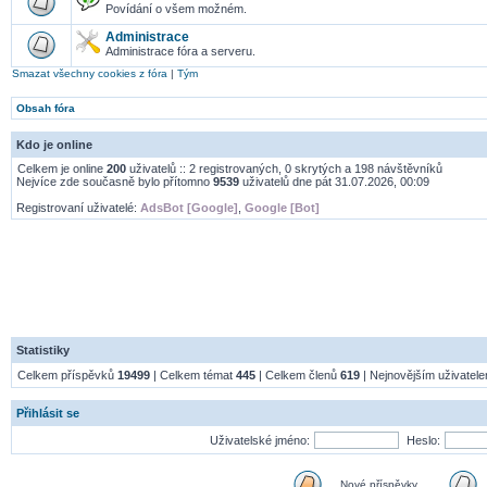
Povídání o všem možném.
Administrace
Administrace fóra a serveru.
Smazat všechny cookies z fóra
|
Tým
Obsah fóra
Kdo je online
Celkem je online
200
uživatelů :: 2 registrovaných, 0 skrytých a 198 návštěvníků
Nejvíce zde současně bylo přítomno
9539
uživatelů dne pát 31.07.2026, 00:09
Registrovaní uživatelé:
AdsBot [Google]
,
Google [Bot]
Statistiky
Celkem příspěvků
19499
| Celkem témat
445
| Celkem členů
619
| Nejnovějším uživatel
Přihlásit se
Uživatelské jméno:
Heslo:
Nové příspěvky