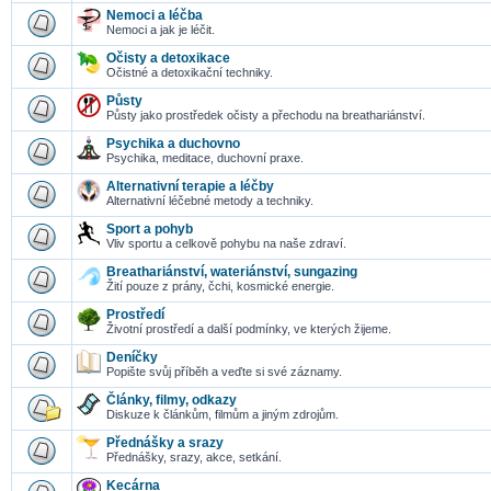
Nemoci a léčba
Nemoci a jak je léčit.
Očisty a detoxikace
Očistné a detoxikační techniky.
Půsty
Půsty jako prostředek očisty a přechodu na breathariánství.
Psychika a duchovno
Psychika, meditace, duchovní praxe.
Alternativní terapie a léčby
Alternativní léčebné metody a techniky.
Sport a pohyb
Vliv sportu a celkově pohybu na naše zdraví.
Breathariánství, wateriánství, sungazing
Žití pouze z prány, čchi, kosmické energie.
Prostředí
Životní prostředí a další podmínky, ve kterých žijeme.
Deníčky
Popište svůj příběh a veďte si své záznamy.
Články, filmy, odkazy
Diskuze k článkům, filmům a jiným zdrojům.
Přednášky a srazy
Přednášky, srazy, akce, setkání.
Kecárna