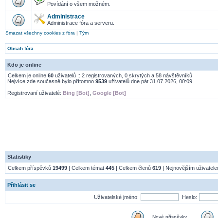
Povídání o všem možném.
Administrace
Administrace fóra a serveru.
Smazat všechny cookies z fóra
|
Tým
Obsah fóra
Kdo je online
Celkem je online
60
uživatelů :: 2 registrovaných, 0 skrytých a 58 návštěvníků
Nejvíce zde současně bylo přítomno
9539
uživatelů dne pát 31.07.2026, 00:09
Registrovaní uživatelé:
Bing [Bot]
,
Google [Bot]
Statistiky
Celkem příspěvků
19499
| Celkem témat
445
| Celkem členů
619
| Nejnovějším uživatel
Přihlásit se
Uživatelské jméno:
Heslo:
Nové příspěvky