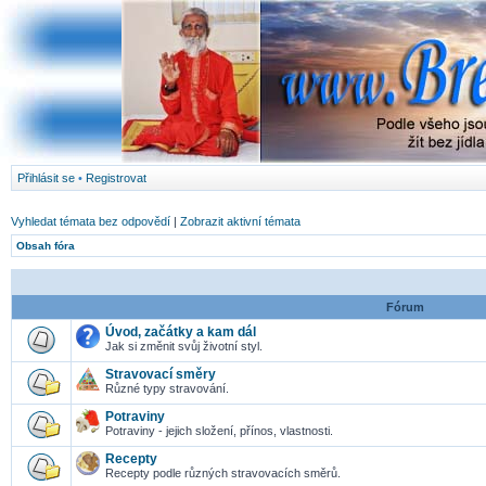
Přihlásit se
•
Registrovat
Vyhledat témata bez odpovědí
|
Zobrazit aktivní témata
Obsah fóra
Fórum
Úvod, začátky a kam dál
Jak si změnit svůj životní styl.
Stravovací směry
Různé typy stravování.
Potraviny
Potraviny - jejich složení, přínos, vlastnosti.
Recepty
Recepty podle různých stravovacích směrů.