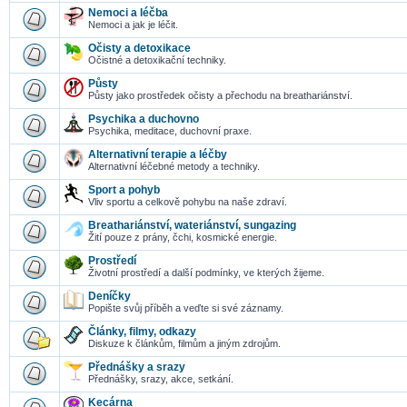
Nemoci a léčba
Nemoci a jak je léčit.
Očisty a detoxikace
Očistné a detoxikační techniky.
Půsty
Půsty jako prostředek očisty a přechodu na breathariánství.
Psychika a duchovno
Psychika, meditace, duchovní praxe.
Alternativní terapie a léčby
Alternativní léčebné metody a techniky.
Sport a pohyb
Vliv sportu a celkově pohybu na naše zdraví.
Breathariánství, wateriánství, sungazing
Žití pouze z prány, čchi, kosmické energie.
Prostředí
Životní prostředí a další podmínky, ve kterých žijeme.
Deníčky
Popište svůj příběh a veďte si své záznamy.
Články, filmy, odkazy
Diskuze k článkům, filmům a jiným zdrojům.
Přednášky a srazy
Přednášky, srazy, akce, setkání.
Kecárna