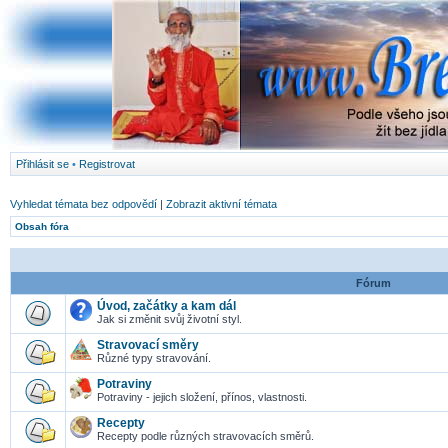
Přihlásit se
•
Registrovat
Vyhledat témata bez odpovědí
|
Zobrazit aktivní témata
Obsah fóra
Fórum
Úvod, začátky a kam dál
Jak si změnit svůj životní styl.
Stravovací směry
Různé typy stravování.
Potraviny
Potraviny - jejich složení, přínos, vlastnosti.
Recepty
Recepty podle různých stravovacích směrů.