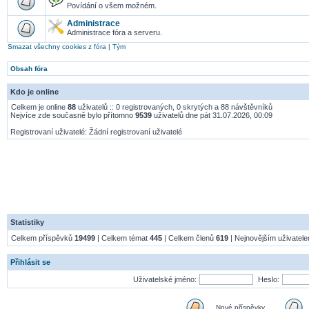
Povídání o všem možném.
Administrace
Administrace fóra a serveru.
Smazat všechny cookies z fóra
|
Tým
Obsah fóra
Kdo je online
Celkem je online
88
uživatelů :: 0 registrovaných, 0 skrytých a 88 návštěvníků
Nejvíce zde současně bylo přítomno
9539
uživatelů dne pát 31.07.2026, 00:09
Registrovaní uživatelé: Žádní registrovaní uživatelé
Statistiky
Celkem příspěvků
19499
| Celkem témat
445
| Celkem členů
619
| Nejnovějším uživatel
Přihlásit se
Uživatelské jméno:
Heslo:
Nové příspěvky