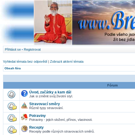
Přihlásit se
•
Registrovat
Vyhledat témata bez odpovědí
|
Zobrazit aktivní témata
Obsah fóra
Fórum
Úvod, začátky a kam dál
Jak si změnit svůj životní styl.
Stravovací směry
Různé typy stravování.
Potraviny
Potraviny - jejich složení, přínos, vlastnosti.
Recepty
Recepty podle různých stravovacích směrů.