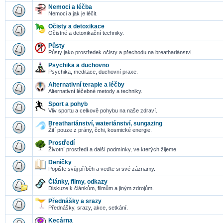
Nemoci a léčba
Nemoci a jak je léčit.
Očisty a detoxikace
Očistné a detoxikační techniky.
Půsty
Půsty jako prostředek očisty a přechodu na breathariánství.
Psychika a duchovno
Psychika, meditace, duchovní praxe.
Alternativní terapie a léčby
Alternativní léčebné metody a techniky.
Sport a pohyb
Vliv sportu a celkově pohybu na naše zdraví.
Breathariánství, wateriánství, sungazing
Žití pouze z prány, čchi, kosmické energie.
Prostředí
Životní prostředí a další podmínky, ve kterých žijeme.
Deníčky
Popište svůj příběh a veďte si své záznamy.
Články, filmy, odkazy
Diskuze k článkům, filmům a jiným zdrojům.
Přednášky a srazy
Přednášky, srazy, akce, setkání.
Kecárna