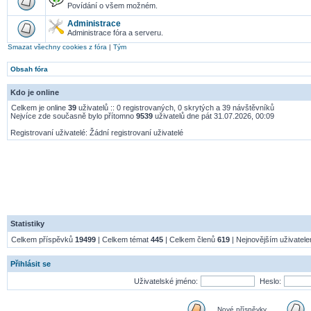
Povídání o všem možném.
Administrace
Administrace fóra a serveru.
Smazat všechny cookies z fóra
|
Tým
Obsah fóra
Kdo je online
Celkem je online
39
uživatelů :: 0 registrovaných, 0 skrytých a 39 návštěvníků
Nejvíce zde současně bylo přítomno
9539
uživatelů dne pát 31.07.2026, 00:09
Registrovaní uživatelé: Žádní registrovaní uživatelé
Statistiky
Celkem příspěvků
19499
| Celkem témat
445
| Celkem členů
619
| Nejnovějším uživatel
Přihlásit se
Uživatelské jméno:
Heslo:
Nové příspěvky