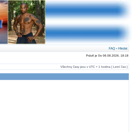
FAQ
•
Hledat
Právě je čtv 06.08.2026, 18:18
Všechny časy jsou v UTC + 1 hodina [ Letní čas ]