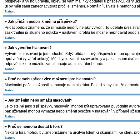
příspěvek a vy ho upravíte, objeví se vám malinký dodatek u příspěvku, který uk
(ti by měli sami zanechat vzkaz proč jej změnili). Normální uživatelé nemohou 
Nahoru
» Jak přidám podpis k mému příspěvku?
Přidat podpis znamená, že si musíte nejdřív nějaký vytvořit. To uděláte přes str
zaškrtnutím příslušného políčka v nastavení profilu (je možné nepřidávat podpi
Nahoru
» Jak vytvořím hlasování?
Vytvoření hlasování je jednoduché. Když přidáte nový příspěvek (nebo upravujet
oprávnění vytvářet ankety). Měli byste zadat název ankety a pak alespoň dvě m
odpovědí, které můžete zadat, určuje administrátor boardu.
Nahoru
» Proč nemohu přidat více možností pro hlasování?
Maximální počet možností stanovuje administrátor. Pokud si myslíte, že opravdu 
Nahoru
» Jak změním nebo smažu hlasování?
Je to stejné jako s příspěvky, hlasování mohou být upravována původním autore
pak uživatelé mohou vymazat nebo změnit položku v hlasování, v případě již usk
Nahoru
» Proč se nemohu dostat k fóru?
Některá fóra mohou být znepřístupněna určitým lidem či skupinám. Ke čtení, prohlí
Nahoru