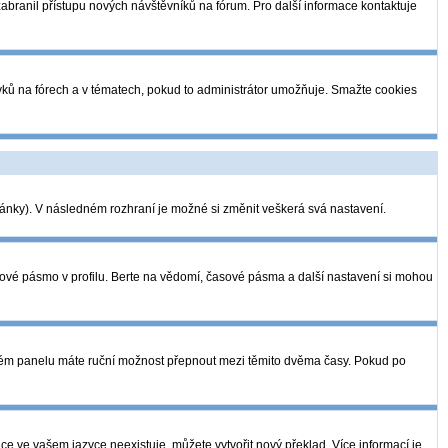
 zabranil přístupu nových návštěvníků na fórum. Pro další informace kontaktuje
pěvků na fórech a v tématech, pokud to administrátor umožňuje. Smažte cookies
tránky). V následném rozhraní je možné si změnit veškerá svá nastavení.
sové pásmo v profilu. Berte na vědomí, časové pásma a další nastavení si mohou
telském panelu máte ruční možnost přepnout mezi těmito dvěma časy. Pokud po
ce ve vašem jazyce neexistuje, můžete vytvořit nový překlad. Více informací je