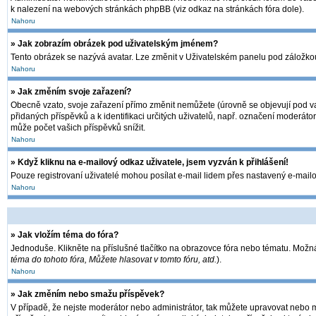
k nalezení na webových stránkách phpBB (viz odkaz na stránkách fóra dole).
Nahoru
» Jak zobrazím obrázek pod uživatelským jménem?
Tento obrázek se nazývá avatar. Lze změnit v Uživatelském panelu pod záložkou 
Nahoru
» Jak změním svoje zařazení?
Obecně vzato, svoje zařazení přímo změnit nemůžete (úrovně se objevují pod va
přidaných příspěvků a k identifikaci určitých uživatelů, např. označení moderát
může počet vašich příspěvků snížit.
Nahoru
» Když kliknu na e-mailový odkaz uživatele, jsem vyzván k přihlášení!
Pouze registrovaní uživatelé mohou posílat e-mail lidem přes nastavený e-mailov
Nahoru
» Jak vložím téma do fóra?
Jednoduše. Klikněte na příslušné tlačítko na obrazovce fóra nebo tématu. Možná
téma do tohoto fóra, Můžete hlasovat v tomto fóru, atd.
).
Nahoru
» Jak změním nebo smažu příspěvek?
V případě, že nejste moderátor nebo administrátor, tak můžete upravovat nebo m