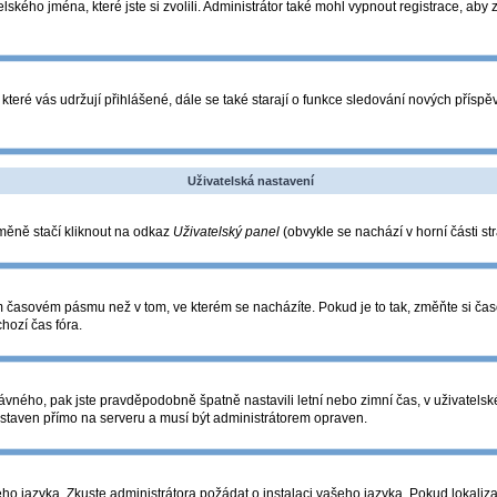
lského jména, které jste si zvolili. Administrátor také mohl vypnout registrace, aby
které vás udržují přihlášené, dále se také starají o funkce sledování nových přís
Uživatelská nastavení
změně stačí kliknout na odkaz
Uživatelský panel
(obvykle se nachází v horní části s
ém časovém pásmu než v tom, ve kterém se nacházíte. Pokud je to tak, změňte si ča
hozí čas fóra.
o správného, pak jste pravděpodobně špatně nastavili letní nebo zimní čas, v uživa
taven přímo na serveru a musí být administrátorem opraven.
eho jazyka. Zkuste administrátora požádat o instalaci vašeho jazyka. Pokud lokaliza