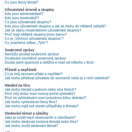
Co jsou ikony témat?
Uživatelské úrovně a skupiny
Kdo jsou administrátoři?
Kdo jsou moderátoři?
Co jsou uživatelské skupiny?
Kde jsou uživatelské skupiny a jak se mohu do některé zařadit?
Jak se stanu moderátorem uživatelské skupiny?
Proč mají některé skupiny jinou barvu?
Co je „Výchozí uživatelská skupina“?
Co znamená odkaz „Tým“?
Soukromé zprávy
Nemůžu posílat soukromé zprávy!
Dostávám nechtěné soukromé zprávy!
Dostal jsem spamový a obtížný e-mail od někoho z fóra!
Přátelé a nepřátelé
Co je můj seznam přátel a nepřátel?
Jak mohu přidávat uživatele do seznamů nebo je z nich odebírat?
Hledání na fóru
Jak mohu hledat v jednom nebo více fórech?
Proč můj dotaz vrací nulový počet výsledků?
Proč mi vyhledávání vrací prázdnou bílou stránku!?
Jak mohu vyhledávat členy fóra?
Jak mohu najít své vlastní příspěvky a témata?
Sledování témat a záložky
Jaký je rozdíl mezi sledováním a záložkami?
Jak mohu sledovat zvolená témata nebo fóra?
Jak mohu zrušit sledování témat?