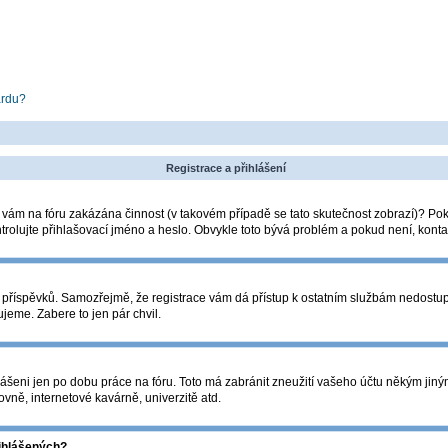
ardu?
Registrace a přihlášení
la vám na fóru zakázána činnost (v takovém případě se tato skutečnost zobrazí)? Pok
zkontrolujte přihlašovací jméno a heslo. Obvykle toto bývá problém a pokud není, kon
ádání příspěvků. Samozřejmě, že registrace vám dá přístup k ostatním službám nedos
ujeme. Zabere to jen pár chvil.
lášeni jen po dobu práce na fóru. Toto má zabránit zneužití vašeho účtu někým jiným. 
vně, internetové kavárně, univerzitě atd.
řihlášených?