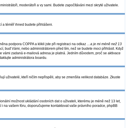
dministrátoři, moderátoři a vy sami. Budete započítáváni mezi skryté uživatele.
kcí a téměř ihned budete přihlášeni.
ěna podpora COPPA a klikli jste při registraci na odkaz
…a je mi méně než 13
ací, buď Vámi, nebo administrátorem před tím, než se budete moci přihlásit. Když
se, že vámi zadaná e-mailová adresa je platná. Jedním důvodem, proč se aktivace
ntaktujte administrátora boardu.
í uživatelé, kteří ničím nepřispěli, aby se zmenšila velikost databáze. Zkuste
ionální možnost ukládání osobních dat o uživateli, kterému je méně než 13 let,
 platí i na vašem fóru, doporučujeme kontaktovat vaše právního poradce, phpBB