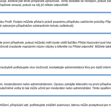
azuje, kolikrát jste tento příspěvek upravovali. Tento dodatek se neobjeví, pokud 
příspěvek smazat, pokud na něj již někdo odpověděl.
ánku
Profil
. Podpis můžete přidat k právě psanému příspěvku zatržením položky
Přip
s k vybraným příspěvkům odstraněním tohoto zaškrtnutí).
e první příspěvek, pokud můžete) měli byste vidět tlačítko
Přidat hlasování
pod hlav
ožnosti (nastavte napsáním název otázky a klikněte na
Přidat odpověď
. Můžete tak
nezbytně potřebujete více možností, kontaktujte administrátora fóra pro další infor
m, moderátorem nebo administrátorem. Úpravu zahájíte kliknutím na první příspěve
utečněné volby to tak může učinit jen moderátor nebo administrátor. Tímto opatře
žení, přispívání atd. potřebujete zvláštní autorizaci, kterou může poskytnout jen mo