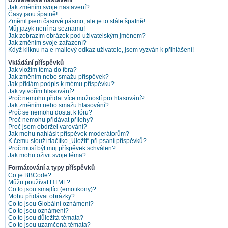
Uživatelská nastavení
Jak změním svoje nastavení?
Časy jsou špatně!
Změnil jsem časové pásmo, ale je to stále špatně!
Můj jazyk není na seznamu!
Jak zobrazím obrázek pod uživatelským jménem?
Jak změním svoje zařazení?
Když kliknu na e-mailový odkaz uživatele, jsem vyzván k přihlášení!
Vkládání příspěvků
Jak vložím téma do fóra?
Jak změním nebo smažu příspěvek?
Jak přidám podpis k mému příspěvku?
Jak vytvořím hlasování?
Proč nemohu přidat více možností pro hlasování?
Jak změním nebo smažu hlasování?
Proč se nemohu dostat k fóru?
Proč nemohu přidávat přílohy?
Proč jsem obdržel varování?
Jak mohu nahlásit příspěvek moderátorům?
K čemu slouží tlačítko „Uložit“ při psaní příspěvků?
Proč musí být můj příspěvek schválen?
Jak mohu oživit svoje téma?
Formátování a typy příspěvků
Co je BBCode?
Můžu používat HTML?
Co to jsou smajlíci (emotikony)?
Mohu přidávat obrázky?
Co to jsou Globální oznámení?
Co to jsou oznámení?
Co to jsou důležitá témata?
Co to jsou uzamčená témata?