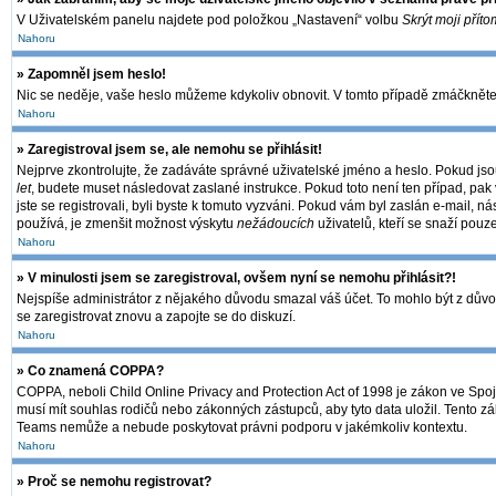
V Uživatelském panelu najdete pod položkou „Nastavení“ volbu
Skrýt moji příto
Nahoru
» Zapomněl jsem heslo!
Nic se neděje, vaše heslo můžeme kdykoliv obnovit. V tomto případě zmáčkněte 
Nahoru
» Zaregistroval jsem se, ale nemohu se přihlásit!
Nejprve zkontrolujte, že zadáváte správné uživatelské jméno a heslo. Pokud jso
let
, budete muset následovat zaslané instrukce. Pokud toto není ten případ, pak 
jste se registrovali, byli byste k tomuto vyzváni. Pokud vám byl zaslán e-mail, 
používá, je zmenšit možnost výskytu
nežádoucích
uživatelů, kteří se snaží pouze
Nahoru
» V minulosti jsem se zaregistroval, ovšem nyní se nemohu přihlásit?!
Nejspíše administrátor z nějakého důvodu smazal váš účet. To mohlo být z důvodu,
se zaregistrovat znovu a zapojte se do diskuzí.
Nahoru
» Co znamená COPPA?
COPPA, neboli Child Online Privacy and Protection Act of 1998 je zákon ve Spoje
musí mít souhlas rodičů nebo zákonných zástupců, aby tyto data uložil. Tento zák
Teams nemůže a nebude poskytovat právni podporu v jakémkoliv kontextu.
Nahoru
» Proč se nemohu registrovat?