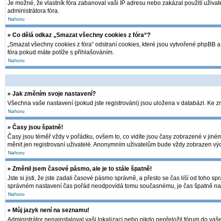
Je možné, že vlastník fóra zabanoval vaši IP adresu nebo zakázal použití uživate
administrátora fóra.
Nahoru
» Co dělá odkaz „Smazat všechny cookies z fóra“?
„Smazat všechny cookies z fóra“ odstraní cookies, které jsou vytvořené phpBB a 
fóra pokud máte potíže s přihlašováním.
Nahoru
» Jak změním svoje nastavení?
Všechna vaše nastavení (pokud jste registrováni) jsou uložena v databázi. Ke 
Nahoru
» Časy jsou špatně!
Časy jsou téměř vždy v pořádku, ovšem to, co vidíte jsou časy zobrazené v jin
měnit jen registrovaní uživatelé. Anonymním uživatelům bude vždy zobrazen výc
Nahoru
» Změnil jsem časové pásmo, ale je to stále špatně!
Jste si jisti, že jste zadali časové pásmo správně, a přesto se čas liší od toh
správném nastavení čas pořád neodpovídá tomu současnému, je čas špatně nas
Nahoru
» Můj jazyk není na seznamu!
Administrátor nenainstaloval vaši lokalizaci nebo nikdo nepřeložil fórum do vaš