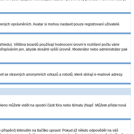
vených oprávněních. Avatar si mohou nastavit pouze registrovaní uživatelé.
hledu). Většina boardů používají hodnocení úrovní k rozlišení počtu vámi
 přispíváním jen, abyste dosáhli vyšší úrovně. Moderátor nebo administrátor pak
vit se otravných anonymních vzkazů a robotů, které sbírají e-mailové adresy.
oleno můžete vidět na spodní části fóra nebo tématu (Např.
Můžete přidat nová
řispění) kliknutím na tlačítko
upravit
. Pokud již někdo odpověděl na váš