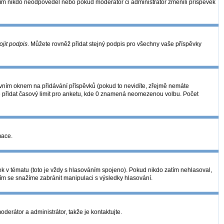
zatím nikdo neodpověděl nebo pokud moderátor či administrátor změnili příspěvek
ojit podpis
. Můžete rovněž přidat stejný podpis pro všechny vaše příspěvky
ním oknem na přidávání příspěvků (pokud to nevidíte, zřejmě nemáte
é přidat časový limit pro anketu, kde 0 znamená neomezenou volbu. Počet
mace.
k v tématu (toto je vždy s hlasováním spojeno). Pokud nikdo zatím nehlasoval,
ním se snažíme zabránit manipulaci s výsledky hlasování.
derátor a administrátor, takže je kontaktujte.