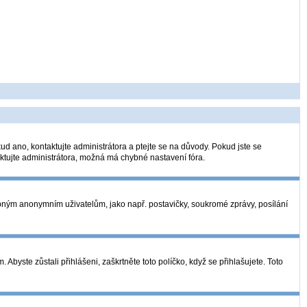
ud ano, kontaktujte administrátora a ptejte se na důvody. Pokud jste se
taktujte administrátora, možná má chybné nastavení fóra.
tupným anonymním uživatelům, jako např. postavičky, soukromé zprávy, posílání
Abyste zůstali přihlášeni, zaškrtněte toto políčko, když se přihlašujete. Toto