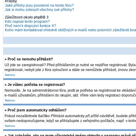
Přílohy
Jaké přílohy jsou povolené na tomto fóru?
Jak si mohu zobrazit všechny své přílohy?
Záležitosti okolo phpBB 3
Kdo napsal tento program?
Proč není k dispozici funkce X?
Koho mám kontaktovat ohledně obtížných e-mailů nebo právních záležitostí bo
» Proč se nemohu přihlásit?
Už jste se zaregistrovali? Před přihlášením je nutné se nejdříve registrovat. By
registrovali, nebyli jste z fóra vyloučeni a stále se nemůžete přihlásit, znovu 
Nahoru
» Je vůbec potřeba se registrovat?
Nemusíte. Je na administrátorovi fóra, jestli je potřeba se registrovat ke vkl
e-mailů uživatelům, přihlášení do skupin, atd. Vřele vám tedy registraci doporuč
Nahoru
» Proč jsem automaticky odhlášen?
Pokud nezaškrtnete tlačítko
Přihlásit automaticky při příští návštěvě
, budete přih
ovšem nedoporučujeme, když se přihlašujete z veřejného počítače, např. v kniho
Nahoru
» Jak zabráním, aby se moje uživatelské jméno objevilo v seznamu právě p