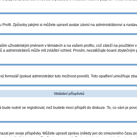
Profil. Způsoby jakými si můžete upravit avatar závisí na administrátorovi a nasta
ším uživatelským jménem v tématech a na vašem profilu, což záleží na použitém vz
orů a administrátorů může mít zvláštní vzhled. Prosím, nezatěžujte board zbytečným
ý formulář (pokud administrátor tuto možnost povolil). Toto opatření umožňuje zba
Vkládání příspěvků
 bude nutné se registrovat, než budete moci přispět do diskuze. To, co vám je pov
azat jen svoje příspěvky. Můžete upravit zprávu (někdy jen do omezeného času po p