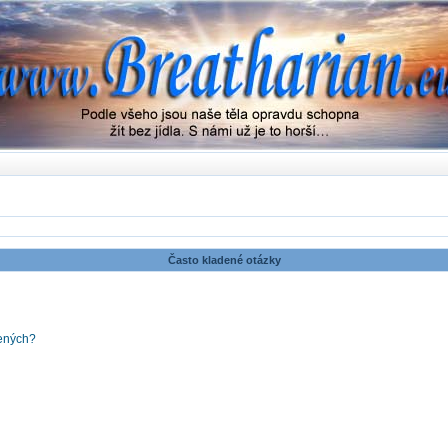
Často kladené otázky
šených?