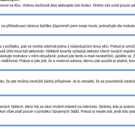
mnost na fóru
. Volbou možnosti
Ano
aktivujete tuto funkci. Online vás uvidí pouze a
na přihlašovací stránce tlačítko
Zapomněl jsem svoje heslo
, pokračujte dle instru
u v pořádku, pak se mohla odehrát jedna z následujících dvou věcí. Pokud je umožn
váš účet musí být aktivován. Některé boardy vyžadují aktivaci všech nových registr
následujte instrukce v něm obsažené, pokud jste tento e-mail neobdrželi, ujistěte 
 obtěžovat. Pokud si jste jisti, že e-mailová adresa, kterou jste použili je platná, ko
 že jste možná nevložili žádný příspěvek. Je to obvyklé, že se pravidelně odstraňuj
ných Státech, který má za úkol chránit mládež na internetu. Stránky, kde je potenc
on však platí pouze v jurisdikci Spojených Států. Pokud si nejste jisti, jestli toto