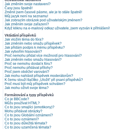
Uživatelská nastavení
Jak změním svoje nastavení?
Časy jsou špatně!
Změnil jsem časové pásmo, ale je to stále špatně!
Můj jazyk není na seznamu!
Jak zobrazím obrázek pod uživatelským jménem?
Jak změním svoje zařazení?
Když kliknu na e-mailový odkaz uživatele, jsem vyzván k přihlášení!
Vkládání příspěvků
Jak vložím téma do fóra?
Jak změním nebo smažu příspěvek?
Jak přidám podpis k mému příspěvku?
Jak vytvořím hlasování?
Proč nemohu přidat více možností pro hlasování?
Jak změním nebo smažu hlasování?
Proč se nemohu dostat k fóru?
Proč nemohu přidávat přílohy?
Proč jsem obdržel varování?
Jak mohu nahlásit příspěvek moderátorům?
K čemu slouží tlačítko „Uložit“ při psaní příspěvků?
Proč musí být můj příspěvek schválen?
Jak mohu oživit svoje téma?
Formátování a typy příspěvků
Co je BBCode?
Můžu používat HTML?
Co to jsou smajlíci (emotikony)?
Mohu přidávat obrázky?
Co to jsou Globální oznámení?
Co to jsou oznámení?
Co to jsou důležitá témata?
Co to jsou uzamčená témata?