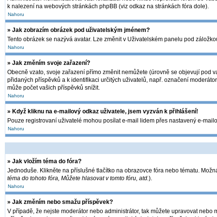
k nalezení na webových stránkách phpBB (viz odkaz na stránkách fóra dole).
Nahoru
» Jak zobrazím obrázek pod uživatelským jménem?
Tento obrázek se nazývá avatar. Lze změnit v Uživatelském panelu pod záložkou 
Nahoru
» Jak změním svoje zařazení?
Obecně vzato, svoje zařazení přímo změnit nemůžete (úrovně se objevují pod va
přidaných příspěvků a k identifikaci určitých uživatelů, např. označení moderát
může počet vašich příspěvků snížit.
Nahoru
» Když kliknu na e-mailový odkaz uživatele, jsem vyzván k přihlášení!
Pouze registrovaní uživatelé mohou posílat e-mail lidem přes nastavený e-mailov
Nahoru
» Jak vložím téma do fóra?
Jednoduše. Klikněte na příslušné tlačítko na obrazovce fóra nebo tématu. Možná
téma do tohoto fóra, Můžete hlasovat v tomto fóru, atd.
).
Nahoru
» Jak změním nebo smažu příspěvek?
V případě, že nejste moderátor nebo administrátor, tak můžete upravovat nebo m