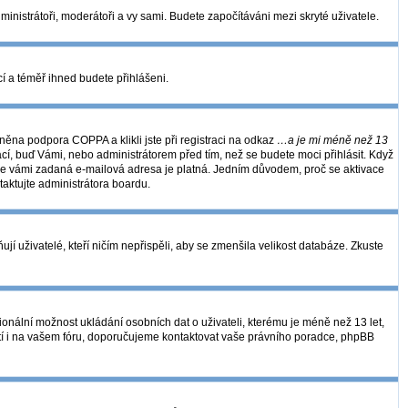
dministrátoři, moderátoři a vy sami. Budete započítáváni mezi skryté uživatele.
kcí a téměř ihned budete přihlášeni.
ěna podpora COPPA a klikli jste při registraci na odkaz
…a je mi méně než 13
ací, buď Vámi, nebo administrátorem před tím, než se budete moci přihlásit. Když
se, že vámi zadaná e-mailová adresa je platná. Jedním důvodem, proč se aktivace
ntaktujte administrátora boardu.
í uživatelé, kteří ničím nepřispěli, aby se zmenšila velikost databáze. Zkuste
ionální možnost ukládání osobních dat o uživateli, kterému je méně než 13 let,
 platí i na vašem fóru, doporučujeme kontaktovat vaše právního poradce, phpBB