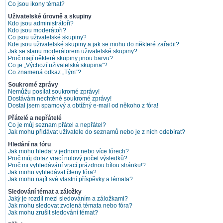
Co jsou ikony témat?
Uživatelské úrovně a skupiny
Kdo jsou administrátoři?
Kdo jsou moderátoři?
Co jsou uživatelské skupiny?
Kde jsou uživatelské skupiny a jak se mohu do některé zařadit?
Jak se stanu moderátorem uživatelské skupiny?
Proč mají některé skupiny jinou barvu?
Co je „Výchozí uživatelská skupina“?
Co znamená odkaz „Tým“?
Soukromé zprávy
Nemůžu posílat soukromé zprávy!
Dostávám nechtěné soukromé zprávy!
Dostal jsem spamový a obtížný e-mail od někoho z fóra!
Přátelé a nepřátelé
Co je můj seznam přátel a nepřátel?
Jak mohu přidávat uživatele do seznamů nebo je z nich odebírat?
Hledání na fóru
Jak mohu hledat v jednom nebo více fórech?
Proč můj dotaz vrací nulový počet výsledků?
Proč mi vyhledávání vrací prázdnou bílou stránku!?
Jak mohu vyhledávat členy fóra?
Jak mohu najít své vlastní příspěvky a témata?
Sledování témat a záložky
Jaký je rozdíl mezi sledováním a záložkami?
Jak mohu sledovat zvolená témata nebo fóra?
Jak mohu zrušit sledování témat?