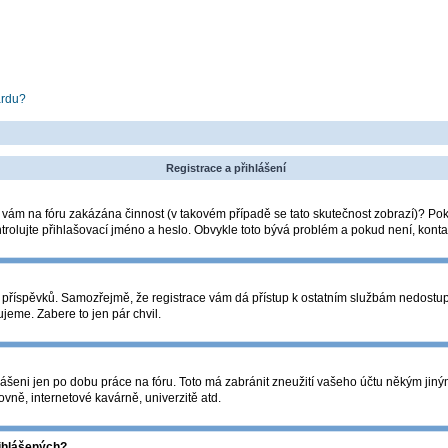
ardu?
Registrace a přihlášení
la vám na fóru zakázána činnost (v takovém případě se tato skutečnost zobrazí)? Pok
zkontrolujte přihlašovací jméno a heslo. Obvykle toto bývá problém a pokud není, kon
ádání příspěvků. Samozřejmě, že registrace vám dá přístup k ostatním službám nedos
ujeme. Zabere to jen pár chvil.
lášeni jen po dobu práce na fóru. Toto má zabránit zneužití vašeho účtu někým jiným. 
vně, internetové kavárně, univerzitě atd.
řihlášených?