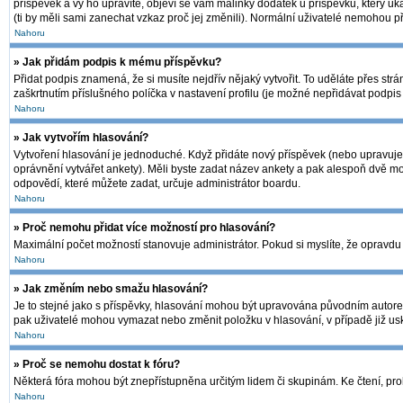
příspěvek a vy ho upravíte, objeví se vám malinký dodatek u příspěvku, který uk
(ti by měli sami zanechat vzkaz proč jej změnili). Normální uživatelé nemohou 
Nahoru
» Jak přidám podpis k mému příspěvku?
Přidat podpis znamená, že si musíte nejdřív nějaký vytvořit. To uděláte přes str
zaškrtnutím příslušného políčka v nastavení profilu (je možné nepřidávat podpi
Nahoru
» Jak vytvořím hlasování?
Vytvoření hlasování je jednoduché. Když přidáte nový příspěvek (nebo upravujet
oprávnění vytvářet ankety). Měli byste zadat název ankety a pak alespoň dvě m
odpovědí, které můžete zadat, určuje administrátor boardu.
Nahoru
» Proč nemohu přidat více možností pro hlasování?
Maximální počet možností stanovuje administrátor. Pokud si myslíte, že opravdu 
Nahoru
» Jak změním nebo smažu hlasování?
Je to stejné jako s příspěvky, hlasování mohou být upravována původním autore
pak uživatelé mohou vymazat nebo změnit položku v hlasování, v případě již usk
Nahoru
» Proč se nemohu dostat k fóru?
Některá fóra mohou být znepřístupněna určitým lidem či skupinám. Ke čtení, prohlí
Nahoru