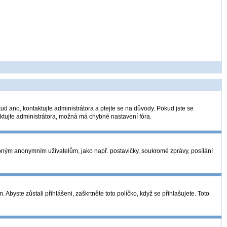
ud ano, kontaktujte administrátora a ptejte se na důvody. Pokud jste se
taktujte administrátora, možná má chybné nastavení fóra.
tupným anonymním uživatelům, jako např. postavičky, soukromé zprávy, posílání
Abyste zůstali přihlášeni, zaškrtněte toto políčko, když se přihlašujete. Toto