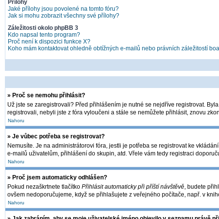
Přílohy
Jaké přílohy jsou povolené na tomto fóru?
Jak si mohu zobrazit všechny své přílohy?
Záležitosti okolo phpBB 3
Kdo napsal tento program?
Proč není k dispozici funkce X?
Koho mám kontaktovat ohledně obtížných e-mailů nebo právních záležitostí bo
» Proč se nemohu přihlásit?
Už jste se zaregistrovali? Před přihlášením je nutné se nejdříve registrovat. By
registrovali, nebyli jste z fóra vyloučeni a stále se nemůžete přihlásit, znovu 
Nahoru
» Je vůbec potřeba se registrovat?
Nemusíte. Je na administrátorovi fóra, jestli je potřeba se registrovat ke vkl
e-mailů uživatelům, přihlášení do skupin, atd. Vřele vám tedy registraci doporuč
Nahoru
» Proč jsem automaticky odhlášen?
Pokud nezaškrtnete tlačítko
Přihlásit automaticky při příští návštěvě
, budete přih
ovšem nedoporučujeme, když se přihlašujete z veřejného počítače, např. v kniho
Nahoru
» Jak zabráním, aby se moje uživatelské jméno objevilo v seznamu právě p