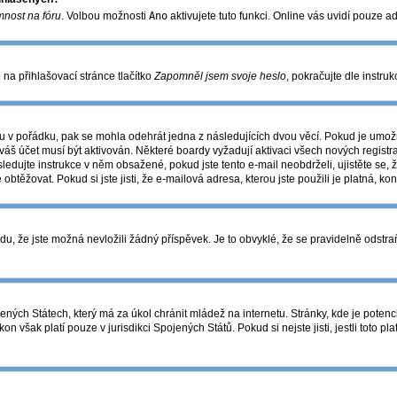
mnost na fóru
. Volbou možnosti
Ano
aktivujete tuto funkci. Online vás uvidí pouze a
na přihlašovací stránce tlačítko
Zapomněl jsem svoje heslo
, pokračujte dle instru
u v pořádku, pak se mohla odehrát jedna z následujících dvou věcí. Pokud je umožn
váš účet musí být aktivován. Některé boardy vyžadují aktivaci všech nových registr
následujte instrukce v něm obsažené, pokud jste tento e-mail neobdrželi, ujistěte 
 obtěžovat. Pokud si jste jisti, že e-mailová adresa, kterou jste použili je platná, ko
 že jste možná nevložili žádný příspěvek. Je to obvyklé, že se pravidelně odstraňuj
ných Státech, který má za úkol chránit mládež na internetu. Stránky, kde je potenc
on však platí pouze v jurisdikci Spojených Států. Pokud si nejste jisti, jestli toto