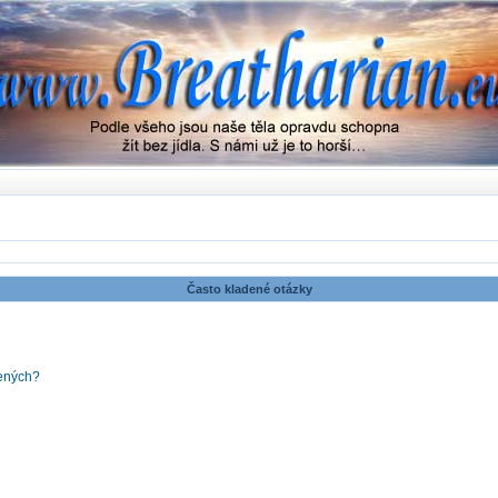
Často kladené otázky
šených?