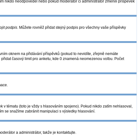
zatím nikdo neodpověděl nebo pokud moderátor či administrátor změnili příspěvek
ojit podpis
. Můžete rovněž přidat stejný podpis pro všechny vaše příspěvky
ním oknem na přidávání příspěvků (pokud to nevidíte, zřejmě nemáte
é přidat časový limit pro anketu, kde 0 znamená neomezenou volbu. Počet
mace.
k v tématu (toto je vždy s hlasováním spojeno). Pokud nikdo zatím nehlasoval,
ním se snažíme zabránit manipulaci s výsledky hlasování.
derátor a administrátor, takže je kontaktujte.