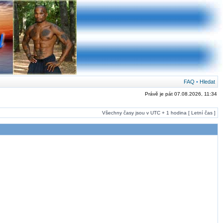
FAQ
•
Hledat
Právě je pát 07.08.2026, 11:34
Všechny časy jsou v UTC + 1 hodina [ Letní čas ]