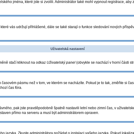
lského jména, které jste si zvolili. Administrátor také mohl vypnout registrace, aby
které vás udržují přihlášené, dále se také starají o funkce sledování nových přís
Uživatelská nastavení
změně stačí kliknout na odkaz
Uživatelský panel
(obvykle se nachází v horní části s
ém časovém pásmu než v tom, ve kterém se nacházíte. Pokud je to tak, změňte si ča
hozí čas fóra.
o správného, pak jste pravděpodobně špatně nastavili letní nebo zimní čas, v uživa
taven přímo na serveru a musí být administrátorem opraven.
eho jazyka. Zkuste administrátora požádat o instalaci vašeho jazyka. Pokud lokaliza