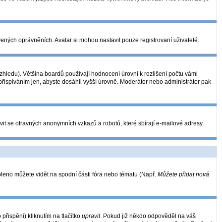
vených oprávněních. Avatar si mohou nastavit pouze registrovaní uživatelé.
hledu). Většina boardů používají hodnocení úrovní k rozlišení počtu vámi
 přispíváním jen, abyste dosáhli vyšší úrovně. Moderátor nebo administrátor pak
vit se otravných anonymních vzkazů a robotů, které sbírají e-mailové adresy.
oleno můžete vidět na spodní části fóra nebo tématu (Např.
Můžete přidat nová
řispění) kliknutím na tlačítko
upravit
. Pokud již někdo odpověděl na váš