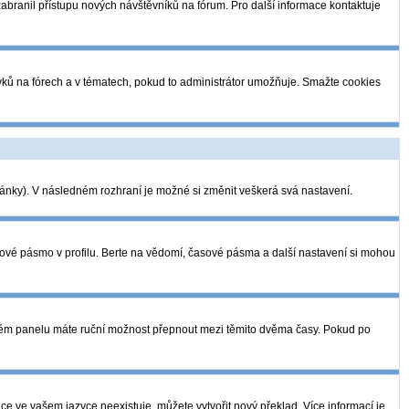
 zabranil přístupu nových návštěvníků na fórum. Pro další informace kontaktuje
pěvků na fórech a v tématech, pokud to administrátor umožňuje. Smažte cookies
tránky). V následném rozhraní je možné si změnit veškerá svá nastavení.
sové pásmo v profilu. Berte na vědomí, časové pásma a další nastavení si mohou
telském panelu máte ruční možnost přepnout mezi těmito dvěma časy. Pokud po
ce ve vašem jazyce neexistuje, můžete vytvořit nový překlad. Více informací je