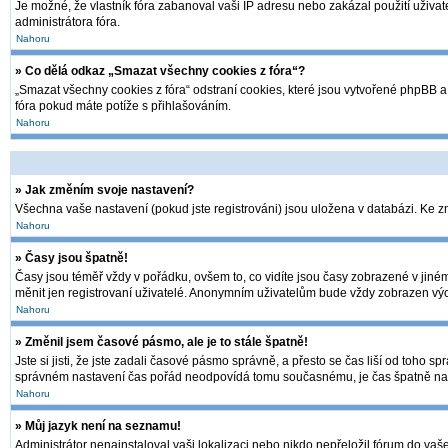
Je možné, že vlastník fóra zabanoval vaši IP adresu nebo zakázal použití uživate
administrátora fóra.
Nahoru
» Co dělá odkaz „Smazat všechny cookies z fóra“?
„Smazat všechny cookies z fóra“ odstraní cookies, které jsou vytvořené phpBB a 
fóra pokud máte potíže s přihlašováním.
Nahoru
» Jak změním svoje nastavení?
Všechna vaše nastavení (pokud jste registrováni) jsou uložena v databázi. Ke 
Nahoru
» Časy jsou špatně!
Časy jsou téměř vždy v pořádku, ovšem to, co vidíte jsou časy zobrazené v jin
měnit jen registrovaní uživatelé. Anonymním uživatelům bude vždy zobrazen výc
Nahoru
» Změnil jsem časové pásmo, ale je to stále špatně!
Jste si jisti, že jste zadali časové pásmo správně, a přesto se čas liší od toh
správném nastavení čas pořád neodpovídá tomu současnému, je čas špatně nas
Nahoru
» Můj jazyk není na seznamu!
Administrátor nenainstaloval vaši lokalizaci nebo nikdo nepřeložil fórum do vaš