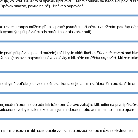
azuje, kolikrát jste tento příspěvek upravovali. Tento dodatek se neobjeví, pokud 
příspěvek smazat, pokud na něj již někdo odpověděl.
ánku
Profil
. Podpis můžete přidat k právě psanému příspěvku zatržením položky
Přip
s k vybraným příspěvkům odstraněním tohoto zaškrtnutí).
e první příspěvek, pokud můžete) měli byste vidět tlačítko
Přidat hlasování
pod hlav
ožnosti (nastavte napsáním název otázky a klikněte na
Přidat odpověď
. Můžete tak
nezbytně potřebujete více možností, kontaktujte administrátora fóra pro další infor
m, moderátorem nebo administrátorem. Úpravu zahájíte kliknutím na první příspěve
utečněné volby to tak může učinit jen moderátor nebo administrátor. Tímto opatře
žení, přispívání atd. potřebujete zvláštní autorizaci, kterou může poskytnout jen mo