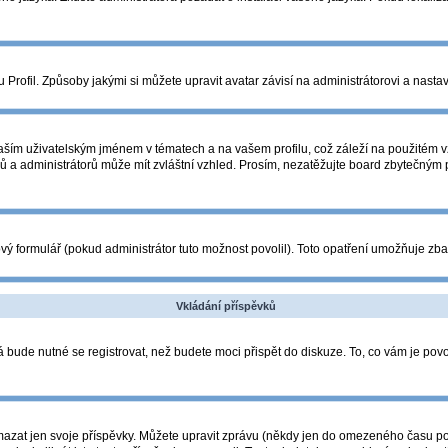
Profil. Způsoby jakými si můžete upravit avatar závisí na administrátorovi a nasta
ším uživatelským jménem v tématech a na vašem profilu, což záleží na použitém vz
orů a administrátorů může mít zvláštní vzhled. Prosím, nezatěžujte board zbytečným
ý formulář (pokud administrátor tuto možnost povolil). Toto opatření umožňuje zba
Vkládání příspěvků
 bude nutné se registrovat, než budete moci přispět do diskuze. To, co vám je pov
azat jen svoje příspěvky. Můžete upravit zprávu (někdy jen do omezeného času po p