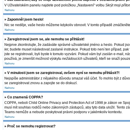
V Uživatelském panelu najdete pod položkou „Nastavení“ volbu
Skrýt moji příto
Nahoru
» Zapomněl jsem heslo!
Nic se neděje, vaše heslo můžeme kdykoliv obnovit. V tomto případě zmáčkněte 
Nahoru
» Zaregistroval jsem se, ale nemohu se přihlásit!
Nejprve zkontrolujte, že zadáváte správné uživatelské jméno a heslo. Pokud jso
let
, budete muset následovat zaslané instrukce. Pokud toto není ten případ, pak 
jste se registrovali, byli byste k tomuto vyzváni. Pokud vám byl zaslán e-mail, 
používá, je zmenšit možnost výskytu
nežádoucích
uživatelů, kteří se snaží pouze
Nahoru
» V minulosti jsem se zaregistroval, ovšem nyní se nemohu přihlásit?!
Nejspíše administrátor z nějakého důvodu smazal váš účet. To mohlo být z důvodu,
se zaregistrovat znovu a zapojte se do diskuzí.
Nahoru
» Co znamená COPPA?
COPPA, neboli Child Online Privacy and Protection Act of 1998 je zákon ve Spoje
musí mít souhlas rodičů nebo zákonných zástupců, aby tyto data uložil. Tento zák
Teams nemůže a nebude poskytovat právni podporu v jakémkoliv kontextu.
Nahoru
» Proč se nemohu registrovat?