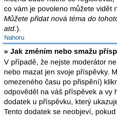
co vám je povoleno můžete vidět n
Můžete přidat nová téma do tohoto
atd.
).
Nahoru
» Jak změním nebo smažu přís
V případě, že nejste moderátor ne
nebo mazat jen svoje příspěvky. M
omezeného času po přispění) klikn
odpověděl na váš příspěvek a vy h
dodatek u příspěvku, který ukazuje,
Tento dodatek se neobjeví, poku