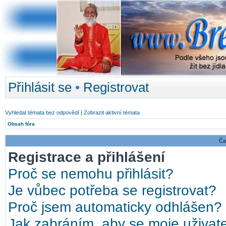
Přihlásit se
•
Registrovat
Vyhledat témata bez odpovědí
|
Zobrazit aktivní témata
Obsah fóra
Ča
Registrace a přihlášení
Proč se nemohu přihlásit?
Je vůbec potřeba se registrovat?
Proč jsem automaticky odhlášen?
Jak zabráním, aby se moje uživat