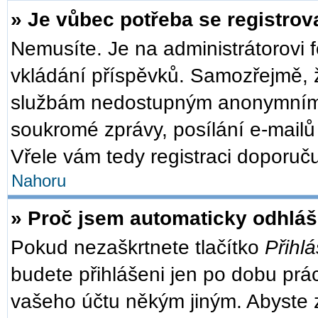
» Je vůbec potřeba se registrov
Nemusíte. Je na administrátorovi fó
vkládání příspěvků. Samozřejmě, ž
službám nedostupným anonymním u
soukromé zprávy, posílání e-mailů 
Vřele vám tedy registraci doporuču
Nahoru
» Proč jsem automaticky odhlá
Pokud nezaškrtnete tlačítko
Přihlá
budete přihlášeni jen po dobu prác
vašeho účtu někým jiným. Abyste zů