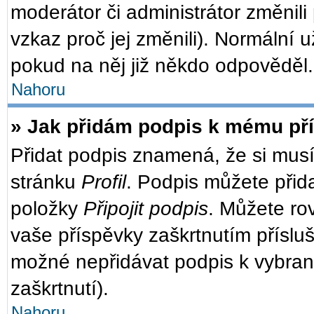
moderátor či administrátor změnili
vzkaz proč jej změnili). Normální
pokud na něj již někdo odpověděl.
Nahoru
» Jak přidám podpis k mému př
Přidat podpis znamená, že si musít
stránku
Profil
. Podpis můžete přid
položky
Připojit podpis
. Můžete ro
vaše příspěvky zaškrtnutím přísluš
možné nepřidávat podpis k vybra
zaškrtnutí).
Nahoru