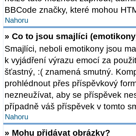
BBCode značky, které mohou HTM
Nahoru
» Co to jsou smajlíci (emotikony
Smajlíci, neboli emotikony jsou ma
k vyjádření výrazu emocí za použi
šťastný, :( znamená smutný. Komp
prohlédnout přes příspěvkový formu
nezneužívat, aby se příspěvek ne
případně váš příspěvek v tomto s
Nahoru
» Mohu přidávat obrázky?