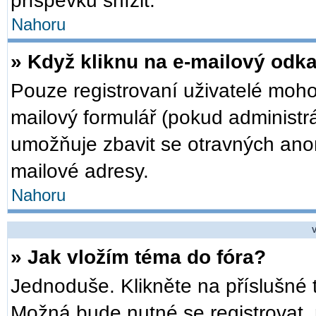
příspěvků snížit.
Nahoru
» Když kliknu na e-mailový odka
Pouze registrovaní uživatelé moho
mailový formulář (pokud administrá
umožňuje zbavit se otravných anon
mailové adresy.
Nahoru
V
» Jak vložím téma do fóra?
Jednoduše. Klikněte na příslušné 
Možná bude nutné se registrovat, 