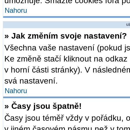
umožňuje. Smažte cookies fóra po
Nahoru
Už
» Jak změním svoje nastavení?
Všechna vaše nastavení (pokud jst
Ke změně stačí kliknout na odkaz
v horní části stránky). V následné
svá nastavení.
Nahoru
» Časy jsou špatně!
Časy jsou téměř vždy v pořádku, o
v jiném časovém pásmu než v tom,