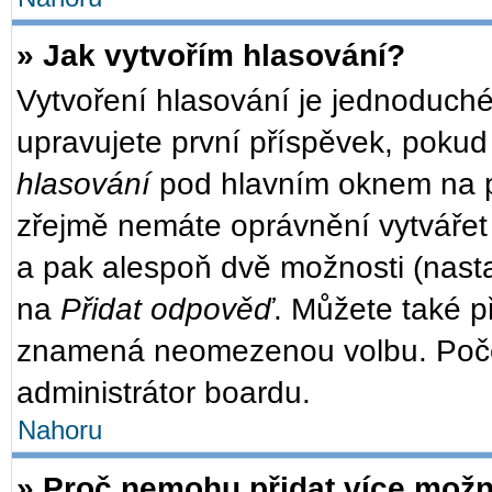
» Jak vytvořím hlasování?
Vytvoření hlasování je jednoduché
upravujete první příspěvek, pokud 
hlasování
pod hlavním oknem na př
zřejmě nemáte oprávnění vytvářet 
a pak alespoň dvě možnosti (nast
na
Přidat odpověď
. Můžete také př
znamená neomezenou volbu. Počet
administrátor boardu.
Nahoru
» Proč nemohu přidat více možn