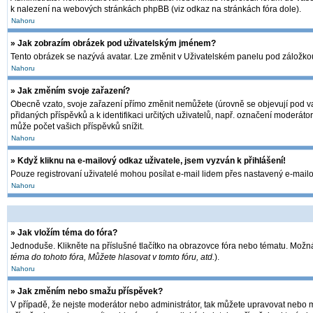
k nalezení na webových stránkách phpBB (viz odkaz na stránkách fóra dole).
Nahoru
» Jak zobrazím obrázek pod uživatelským jménem?
Tento obrázek se nazývá avatar. Lze změnit v Uživatelském panelu pod záložkou 
Nahoru
» Jak změním svoje zařazení?
Obecně vzato, svoje zařazení přímo změnit nemůžete (úrovně se objevují pod va
přidaných příspěvků a k identifikaci určitých uživatelů, např. označení moderát
může počet vašich příspěvků snížit.
Nahoru
» Když kliknu na e-mailový odkaz uživatele, jsem vyzván k přihlášení!
Pouze registrovaní uživatelé mohou posílat e-mail lidem přes nastavený e-mailov
Nahoru
» Jak vložím téma do fóra?
Jednoduše. Klikněte na příslušné tlačítko na obrazovce fóra nebo tématu. Možná
téma do tohoto fóra, Můžete hlasovat v tomto fóru, atd.
).
Nahoru
» Jak změním nebo smažu příspěvek?
V případě, že nejste moderátor nebo administrátor, tak můžete upravovat nebo m