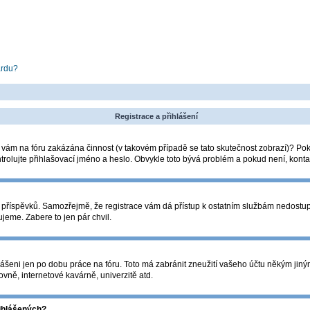
ardu?
Registrace a přihlášení
la vám na fóru zakázána činnost (v takovém případě se tato skutečnost zobrazí)? Pok
zkontrolujte přihlašovací jméno a heslo. Obvykle toto bývá problém a pokud není, kon
ádání příspěvků. Samozřejmě, že registrace vám dá přístup k ostatním službám nedos
ujeme. Zabere to jen pár chvil.
lášeni jen po dobu práce na fóru. Toto má zabránit zneužití vašeho účtu někým jiným. 
vně, internetové kavárně, univerzitě atd.
řihlášených?