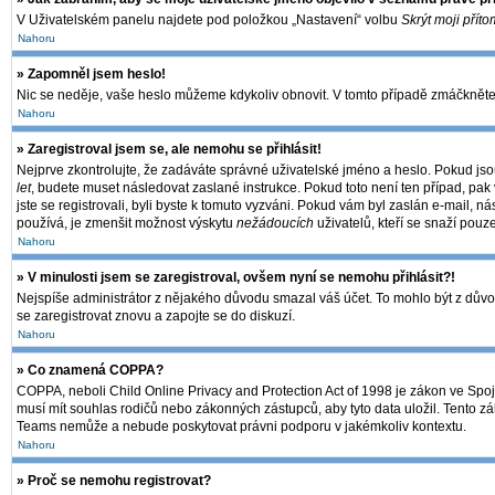
V Uživatelském panelu najdete pod položkou „Nastavení“ volbu
Skrýt moji příto
Nahoru
» Zapomněl jsem heslo!
Nic se neděje, vaše heslo můžeme kdykoliv obnovit. V tomto případě zmáčkněte 
Nahoru
» Zaregistroval jsem se, ale nemohu se přihlásit!
Nejprve zkontrolujte, že zadáváte správné uživatelské jméno a heslo. Pokud jso
let
, budete muset následovat zaslané instrukce. Pokud toto není ten případ, pak 
jste se registrovali, byli byste k tomuto vyzváni. Pokud vám byl zaslán e-mail, 
používá, je zmenšit možnost výskytu
nežádoucích
uživatelů, kteří se snaží pouze
Nahoru
» V minulosti jsem se zaregistroval, ovšem nyní se nemohu přihlásit?!
Nejspíše administrátor z nějakého důvodu smazal váš účet. To mohlo být z důvodu,
se zaregistrovat znovu a zapojte se do diskuzí.
Nahoru
» Co znamená COPPA?
COPPA, neboli Child Online Privacy and Protection Act of 1998 je zákon ve Spoje
musí mít souhlas rodičů nebo zákonných zástupců, aby tyto data uložil. Tento zák
Teams nemůže a nebude poskytovat právni podporu v jakémkoliv kontextu.
Nahoru
» Proč se nemohu registrovat?