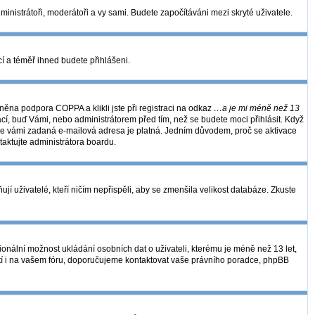
dministrátoři, moderátoři a vy sami. Budete započítáváni mezi skryté uživatele.
kcí a téměř ihned budete přihlášeni.
ěna podpora COPPA a klikli jste při registraci na odkaz
…a je mi méně než 13
ací, buď Vámi, nebo administrátorem před tím, než se budete moci přihlásit. Když
se, že vámi zadaná e-mailová adresa je platná. Jedním důvodem, proč se aktivace
ntaktujte administrátora boardu.
í uživatelé, kteří ničím nepřispěli, aby se zmenšila velikost databáze. Zkuste
ionální možnost ukládání osobních dat o uživateli, kterému je méně než 13 let,
 platí i na vašem fóru, doporučujeme kontaktovat vaše právního poradce, phpBB