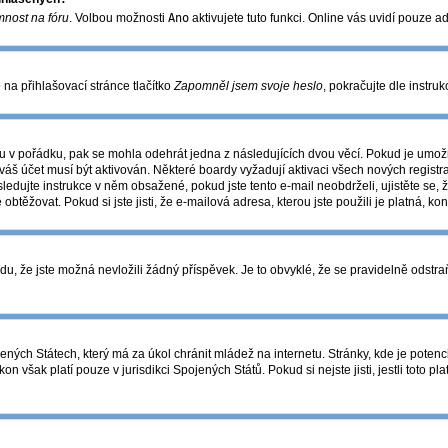
mnost na fóru
. Volbou možnosti
Ano
aktivujete tuto funkci. Online vás uvidí pouze a
na přihlašovací stránce tlačítko
Zapomněl jsem svoje heslo
, pokračujte dle instru
u v pořádku, pak se mohla odehrát jedna z následujících dvou věcí. Pokud je umožn
váš účet musí být aktivován. Některé boardy vyžadují aktivaci všech nových registr
následujte instrukce v něm obsažené, pokud jste tento e-mail neobdrželi, ujistěte 
 obtěžovat. Pokud si jste jisti, že e-mailová adresa, kterou jste použili je platná, ko
 že jste možná nevložili žádný příspěvek. Je to obvyklé, že se pravidelně odstraňuj
ných Státech, který má za úkol chránit mládež na internetu. Stránky, kde je potenc
on však platí pouze v jurisdikci Spojených Států. Pokud si nejste jisti, jestli toto