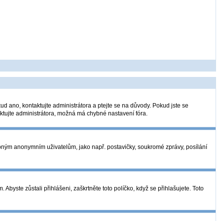
ud ano, kontaktujte administrátora a ptejte se na důvody. Pokud jste se
taktujte administrátora, možná má chybné nastavení fóra.
tupným anonymním uživatelům, jako např. postavičky, soukromé zprávy, posílání
Abyste zůstali přihlášeni, zaškrtněte toto políčko, když se přihlašujete. Toto