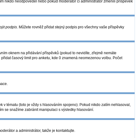
zatím nikdo neodpověděl nebo pokud moderátor či administrátor změnili příspěvek
ojit podpis
. Můžete rovněž přidat stejný podpis pro všechny vaše příspěvky
ním oknem na přidávání příspěvků (pokud to nevidíte, zřejmě nemáte
é přidat časový limit pro anketu, kde 0 znamená neomezenou volbu. Počet
mace.
k v tématu (toto je vždy s hlasováním spojeno). Pokud nikdo zatím nehlasoval,
ním se snažíme zabránit manipulaci s výsledky hlasování.
derátor a administrátor, takže je kontaktujte.