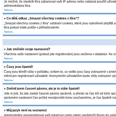
Je možné, že vlastník fóra zabanoval vaši IP adresu nebo zakázal použití uživate
administrátora fóra.
Nahoru
» Co dělá odkaz „Smazat všechny cookies z fóra“?
„Smazat všechny cookies z fóra“ odstraní cookies, které jsou vytvořené phpBB a 
fóra pokud máte potíže s přihlašováním.
Nahoru
» Jak změním svoje nastavení?
Všechna vaše nastavení (pokud jste registrováni) jsou uložena v databázi. Ke 
Nahoru
» Časy jsou špatně!
Časy jsou téměř vždy v pořádku, ovšem to, co vidíte jsou časy zobrazené v jin
měnit jen registrovaní uživatelé. Anonymním uživatelům bude vždy zobrazen výc
Nahoru
» Změnil jsem časové pásmo, ale je to stále špatně!
Jste si jisti, že jste zadali časové pásmo správně, a přesto se čas liší od toh
správném nastavení čas pořád neodpovídá tomu současnému, je čas špatně nas
Nahoru
» Můj jazyk není na seznamu!
Administrátor nenainstaloval vaši lokalizaci nebo nikdo nepřeložil fórum do vaš