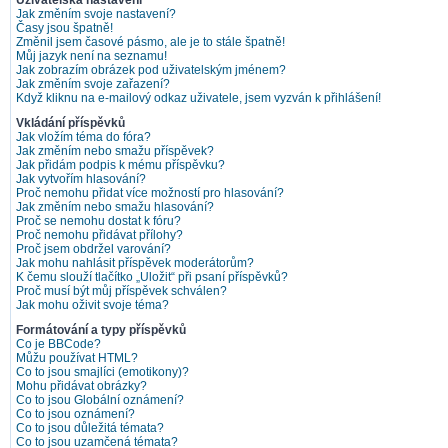
Uživatelská nastavení
Jak změním svoje nastavení?
Časy jsou špatně!
Změnil jsem časové pásmo, ale je to stále špatně!
Můj jazyk není na seznamu!
Jak zobrazím obrázek pod uživatelským jménem?
Jak změním svoje zařazení?
Když kliknu na e-mailový odkaz uživatele, jsem vyzván k přihlášení!
Vkládání příspěvků
Jak vložím téma do fóra?
Jak změním nebo smažu příspěvek?
Jak přidám podpis k mému příspěvku?
Jak vytvořím hlasování?
Proč nemohu přidat více možností pro hlasování?
Jak změním nebo smažu hlasování?
Proč se nemohu dostat k fóru?
Proč nemohu přidávat přílohy?
Proč jsem obdržel varování?
Jak mohu nahlásit příspěvek moderátorům?
K čemu slouží tlačítko „Uložit“ při psaní příspěvků?
Proč musí být můj příspěvek schválen?
Jak mohu oživit svoje téma?
Formátování a typy příspěvků
Co je BBCode?
Můžu používat HTML?
Co to jsou smajlíci (emotikony)?
Mohu přidávat obrázky?
Co to jsou Globální oznámení?
Co to jsou oznámení?
Co to jsou důležitá témata?
Co to jsou uzamčená témata?