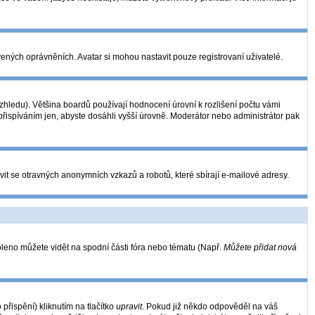
vených oprávněních. Avatar si mohou nastavit pouze registrovaní uživatelé.
hledu). Většina boardů používají hodnocení úrovní k rozlišení počtu vámi
 přispíváním jen, abyste dosáhli vyšší úrovně. Moderátor nebo administrátor pak
vit se otravných anonymních vzkazů a robotů, které sbírají e-mailové adresy.
oleno můžete vidět na spodní části fóra nebo tématu (Např.
Můžete přidat nová
řispění) kliknutím na tlačítko
upravit
. Pokud již někdo odpověděl na váš