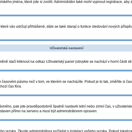
lského jména, které jste si zvolili. Administrátor také mohl vypnout registrace, aby
které vás udržují přihlášené, dále se také starají o funkce sledování nových přís
Uživatelská nastavení
změně stačí kliknout na odkaz
Uživatelský panel
(obvykle se nachází v horní části s
ém časovém pásmu než v tom, ve kterém se nacházíte. Pokud je to tak, změňte si ča
hozí čas fóra.
o správného, pak jste pravděpodobně špatně nastavili letní nebo zimní čas, v uživa
taven přímo na serveru a musí být administrátorem opraven.
eho jazyka. Zkuste administrátora požádat o instalaci vašeho jazyka. Pokud lokaliza