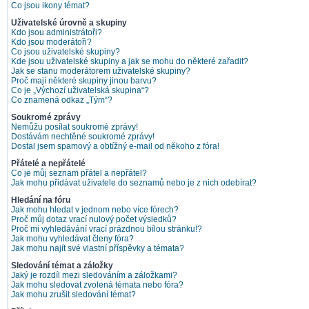
Co jsou ikony témat?
Uživatelské úrovně a skupiny
Kdo jsou administrátoři?
Kdo jsou moderátoři?
Co jsou uživatelské skupiny?
Kde jsou uživatelské skupiny a jak se mohu do některé zařadit?
Jak se stanu moderátorem uživatelské skupiny?
Proč mají některé skupiny jinou barvu?
Co je „Výchozí uživatelská skupina“?
Co znamená odkaz „Tým“?
Soukromé zprávy
Nemůžu posílat soukromé zprávy!
Dostávám nechtěné soukromé zprávy!
Dostal jsem spamový a obtížný e-mail od někoho z fóra!
Přátelé a nepřátelé
Co je můj seznam přátel a nepřátel?
Jak mohu přidávat uživatele do seznamů nebo je z nich odebírat?
Hledání na fóru
Jak mohu hledat v jednom nebo více fórech?
Proč můj dotaz vrací nulový počet výsledků?
Proč mi vyhledávání vrací prázdnou bílou stránku!?
Jak mohu vyhledávat členy fóra?
Jak mohu najít své vlastní příspěvky a témata?
Sledování témat a záložky
Jaký je rozdíl mezi sledováním a záložkami?
Jak mohu sledovat zvolená témata nebo fóra?
Jak mohu zrušit sledování témat?