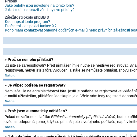
Přílohy
Jaké přílohy jsou povolené na tomto fóru?
Jak si mohu zobrazit všechny své přílohy?
Záležitosti okolo phpBB 3
Kdo napsal tento program?
Proč není k dispozici funkce X?
Koho mám kontaktovat ohledně obtížných e-mailů nebo právních záležitostí bo
» Proč se nemohu přihlásit?
Už jste se zaregistrovali? Před přihlášením je nutné se nejdříve registrovat. By
registrovali, nebyli jste z fóra vyloučeni a stále se nemůžete přihlásit, znovu 
Nahoru
» Je vůbec potřeba se registrovat?
Nemusíte. Je na administrátorovi fóra, jestli je potřeba se registrovat ke vkl
e-mailů uživatelům, přihlášení do skupin, atd. Vřele vám tedy registraci doporuč
Nahoru
» Proč jsem automaticky odhlášen?
Pokud nezaškrtnete tlačítko
Přihlásit automaticky při příští návštěvě
, budete přih
ovšem nedoporučujeme, když se přihlašujete z veřejného počítače, např. v kniho
Nahoru
» Jak zabráním, aby se moje uživatelské jméno objevilo v seznamu právě p