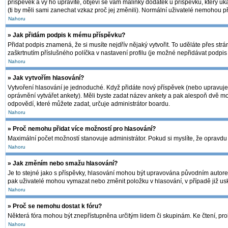
příspěvek a vy ho upravíte, objeví se vám malinký dodatek u příspěvku, který uk
(ti by měli sami zanechat vzkaz proč jej změnili). Normální uživatelé nemohou 
Nahoru
» Jak přidám podpis k mému příspěvku?
Přidat podpis znamená, že si musíte nejdřív nějaký vytvořit. To uděláte přes str
zaškrtnutím příslušného políčka v nastavení profilu (je možné nepřidávat podpi
Nahoru
» Jak vytvořím hlasování?
Vytvoření hlasování je jednoduché. Když přidáte nový příspěvek (nebo upravujet
oprávnění vytvářet ankety). Měli byste zadat název ankety a pak alespoň dvě m
odpovědí, které můžete zadat, určuje administrátor boardu.
Nahoru
» Proč nemohu přidat více možností pro hlasování?
Maximální počet možností stanovuje administrátor. Pokud si myslíte, že opravdu 
Nahoru
» Jak změním nebo smažu hlasování?
Je to stejné jako s příspěvky, hlasování mohou být upravována původním autore
pak uživatelé mohou vymazat nebo změnit položku v hlasování, v případě již usk
Nahoru
» Proč se nemohu dostat k fóru?
Některá fóra mohou být znepřístupněna určitým lidem či skupinám. Ke čtení, prohlí
Nahoru