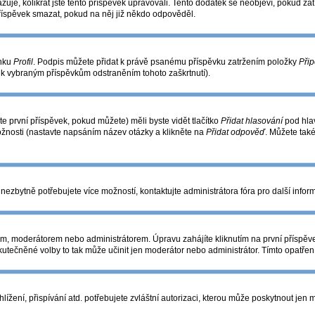
azuje, kolikrát jste tento příspěvek upravovali. Tento dodatek se neobjeví, pokud 
příspěvek smazat, pokud na něj již někdo odpověděl.
ánku
Profil
. Podpis můžete přidat k právě psanému příspěvku zatržením položky
Přip
s k vybraným příspěvkům odstraněním tohoto zaškrtnutí).
e první příspěvek, pokud můžete) měli byste vidět tlačítko
Přidat hlasování
pod hlav
ožnosti (nastavte napsáním název otázky a klikněte na
Přidat odpověď
. Můžete tak
nezbytně potřebujete více možností, kontaktujte administrátora fóra pro další infor
m, moderátorem nebo administrátorem. Úpravu zahájíte kliknutím na první příspěve
utečněné volby to tak může učinit jen moderátor nebo administrátor. Tímto opatře
žení, přispívání atd. potřebujete zvláštní autorizaci, kterou může poskytnout jen mo