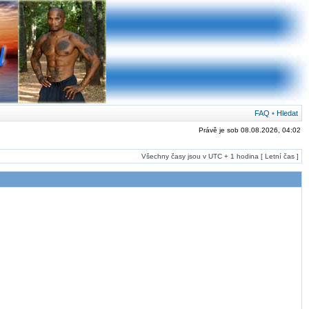
FAQ
•
Hledat
Právě je sob 08.08.2026, 04:02
Všechny časy jsou v UTC + 1 hodina [ Letní čas ]