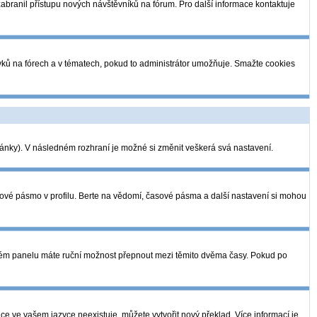
 zabranil přístupu nových návštěvníků na fórum. Pro další informace kontaktuje
pěvků na fórech a v tématech, pokud to administrátor umožňuje. Smažte cookies
tránky). V následném rozhraní je možné si změnit veškerá svá nastavení.
sové pásmo v profilu. Berte na vědomí, časové pásma a další nastavení si mohou
telském panelu máte ruční možnost přepnout mezi těmito dvěma časy. Pokud po
ce ve vašem jazyce neexistuje, můžete vytvořit nový překlad. Více informací je