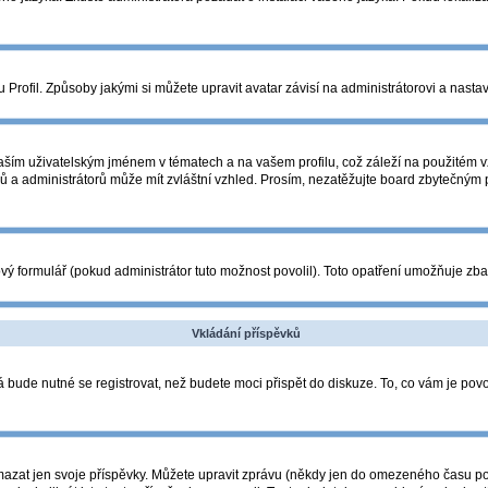
Profil. Způsoby jakými si můžete upravit avatar závisí na administrátorovi a nasta
ším uživatelským jménem v tématech a na vašem profilu, což záleží na použitém vz
orů a administrátorů může mít zvláštní vzhled. Prosím, nezatěžujte board zbytečným
ý formulář (pokud administrátor tuto možnost povolil). Toto opatření umožňuje zba
Vkládání příspěvků
 bude nutné se registrovat, než budete moci přispět do diskuze. To, co vám je pov
azat jen svoje příspěvky. Můžete upravit zprávu (někdy jen do omezeného času po p