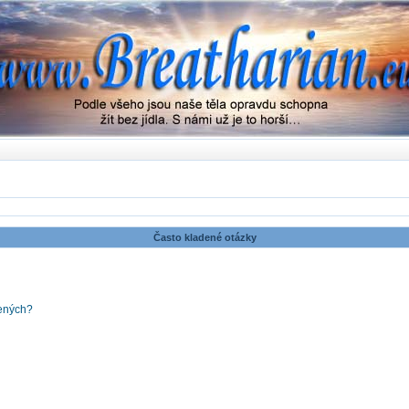
Často kladené otázky
šených?