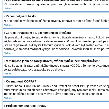
V Uživatelském panelu najdete pod položkou „Nastavení“ volbu
Skrýt moji příto
Nahoru
» Zapomněl jsem heslo!
Nic se neděje, vaše heslo můžeme kdykoliv obnovit. V tomto případě zmáčkněte 
Nahoru
» Zaregistroval jsem se, ale nemohu se přihlásit!
Nejprve zkontrolujte, že zadáváte správné uživatelské jméno a heslo. Pokud jso
let
, budete muset následovat zaslané instrukce. Pokud toto není ten případ, pak 
jste se registrovali, byli byste k tomuto vyzváni. Pokud vám byl zaslán e-mail, 
používá, je zmenšit možnost výskytu
nežádoucích
uživatelů, kteří se snaží pouze
Nahoru
» V minulosti jsem se zaregistroval, ovšem nyní se nemohu přihlásit?!
Nejspíše administrátor z nějakého důvodu smazal váš účet. To mohlo být z důvodu,
se zaregistrovat znovu a zapojte se do diskuzí.
Nahoru
» Co znamená COPPA?
COPPA, neboli Child Online Privacy and Protection Act of 1998 je zákon ve Spoje
musí mít souhlas rodičů nebo zákonných zástupců, aby tyto data uložil. Tento zák
Teams nemůže a nebude poskytovat právni podporu v jakémkoliv kontextu.
Nahoru
» Proč se nemohu registrovat?