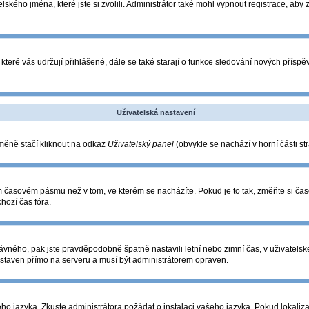
lského jména, které jste si zvolili. Administrátor také mohl vypnout registrace, aby
které vás udržují přihlášené, dále se také starají o funkce sledování nových přís
Uživatelská nastavení
změně stačí kliknout na odkaz
Uživatelský panel
(obvykle se nachází v horní části s
ém časovém pásmu než v tom, ve kterém se nacházíte. Pokud je to tak, změňte si ča
hozí čas fóra.
o správného, pak jste pravděpodobně špatně nastavili letní nebo zimní čas, v uživa
taven přímo na serveru a musí být administrátorem opraven.
eho jazyka. Zkuste administrátora požádat o instalaci vašeho jazyka. Pokud lokaliza