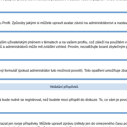
Profil. Způsoby jakými si můžete upravit avatar závisí na administrátorovi a nasta
ším uživatelským jménem v tématech a na vašem profilu, což záleží na použitém vz
orů a administrátorů může mít zvláštní vzhled. Prosím, nezatěžujte board zbytečným
ý formulář (pokud administrátor tuto možnost povolil). Toto opatření umožňuje zba
Vkládání příspěvků
 bude nutné se registrovat, než budete moci přispět do diskuze. To, co vám je pov
azat jen svoje příspěvky. Můžete upravit zprávu (někdy jen do omezeného času po p