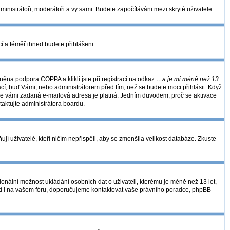
dministrátoři, moderátoři a vy sami. Budete započítáváni mezi skryté uživatele.
kcí a téměř ihned budete přihlášeni.
ěna podpora COPPA a klikli jste při registraci na odkaz
…a je mi méně než 13
ací, buď Vámi, nebo administrátorem před tím, než se budete moci přihlásit. Když
se, že vámi zadaná e-mailová adresa je platná. Jedním důvodem, proč se aktivace
ntaktujte administrátora boardu.
í uživatelé, kteří ničím nepřispěli, aby se zmenšila velikost databáze. Zkuste
ionální možnost ukládání osobních dat o uživateli, kterému je méně než 13 let,
 platí i na vašem fóru, doporučujeme kontaktovat vaše právního poradce, phpBB