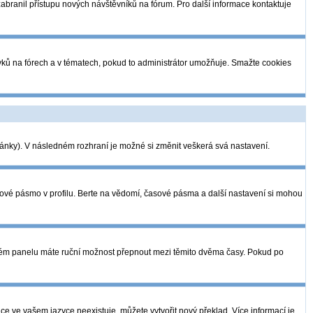
 zabranil přístupu nových návštěvníků na fórum. Pro další informace kontaktuje
pěvků na fórech a v tématech, pokud to administrátor umožňuje. Smažte cookies
tránky). V následném rozhraní je možné si změnit veškerá svá nastavení.
sové pásmo v profilu. Berte na vědomí, časové pásma a další nastavení si mohou
telském panelu máte ruční možnost přepnout mezi těmito dvěma časy. Pokud po
ce ve vašem jazyce neexistuje, můžete vytvořit nový překlad. Více informací je