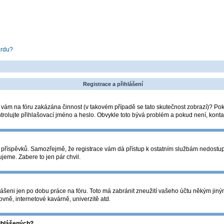
ardu?
Registrace a přihlášení
la vám na fóru zakázána činnost (v takovém případě se tato skutečnost zobrazí)? Pok
zkontrolujte přihlašovací jméno a heslo. Obvykle toto bývá problém a pokud není, kon
ádání příspěvků. Samozřejmě, že registrace vám dá přístup k ostatním službám nedos
ujeme. Zabere to jen pár chvil.
lášeni jen po dobu práce na fóru. Toto má zabránit zneužití vašeho účtu někým jiným. 
vně, internetové kavárně, univerzitě atd.
řihlášených?