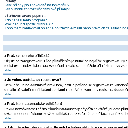
Přílohy
Jaké přílohy jsou povolené na tomto fóru?
Jak si mohu zobrazit všechny své přílohy?
Záležitosti okolo phpBB 3
Kdo napsal tento program?
Proč není k dispozici funkce X?
Koho mám kontaktovat ohledně obtížných e-mailů nebo právních záležitostí bo
» Proč se nemohu přihlásit?
Už jste se zaregistrovali? Před přihlášením je nutné se nejdříve registrovat. By
registrovali, nebyli jste z fóra vyloučeni a stále se nemůžete přihlásit, znovu 
Nahoru
» Je vůbec potřeba se registrovat?
Nemusíte. Je na administrátorovi fóra, jestli je potřeba se registrovat ke vkl
e-mailů uživatelům, přihlášení do skupin, atd. Vřele vám tedy registraci doporuč
Nahoru
» Proč jsem automaticky odhlášen?
Pokud nezaškrtnete tlačítko
Přihlásit automaticky při příští návštěvě
, budete přih
ovšem nedoporučujeme, když se přihlašujete z veřejného počítače, např. v kniho
Nahoru
» Jak zabráním, aby se moje uživatelské jméno objevilo v seznamu právě p