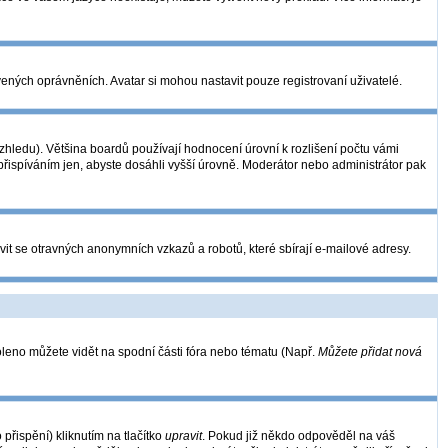
vených oprávněních. Avatar si mohou nastavit pouze registrovaní uživatelé.
hledu). Většina boardů používají hodnocení úrovní k rozlišení počtu vámi
 přispíváním jen, abyste dosáhli vyšší úrovně. Moderátor nebo administrátor pak
vit se otravných anonymních vzkazů a robotů, které sbírají e-mailové adresy.
oleno můžete vidět na spodní části fóra nebo tématu (Např.
Můžete přidat nová
řispění) kliknutím na tlačítko
upravit
. Pokud již někdo odpověděl na váš