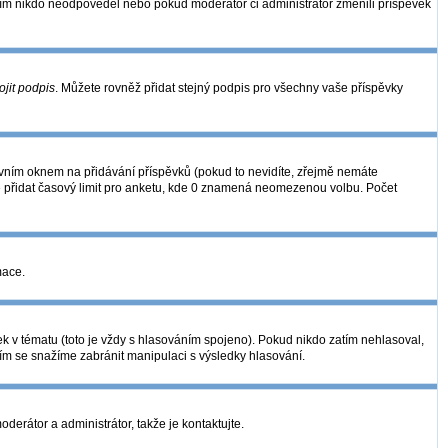
zatím nikdo neodpověděl nebo pokud moderátor či administrátor změnili příspěvek
ojit podpis
. Můžete rovněž přidat stejný podpis pro všechny vaše příspěvky
ním oknem na přidávání příspěvků (pokud to nevidíte, zřejmě nemáte
é přidat časový limit pro anketu, kde 0 znamená neomezenou volbu. Počet
mace.
k v tématu (toto je vždy s hlasováním spojeno). Pokud nikdo zatím nehlasoval,
ním se snažíme zabránit manipulaci s výsledky hlasování.
derátor a administrátor, takže je kontaktujte.