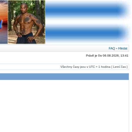
FAQ
•
Hledat
Právě je čtv 06.08.2026, 13:41
Všechny časy jsou v UTC + 1 hodina [ Letní čas ]