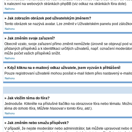
k nalezení na webových stránkách phpBB (viz odkaz na stránkách fóra dole).
Nahoru
» Jak zobrazím obrázek pod uživatelským jménem?
Tento obrázek se nazývá avatar. Lze změnit v Uživatelském panelu pod záložkou 
Nahoru
» Jak změním svoje zařazení?
Obecně vzato, svoje zařazení přímo změnit nemůžete (úrovně se objevují pod va
přidaných příspěvků a k identifikaci určitých uživatelů, např. označení moderát
může počet vašich příspěvků snížit.
Nahoru
» Když kliknu na e-mailový odkaz uživatele, jsem vyzván k přihlášení!
Pouze registrovaní uživatelé mohou posílat e-mail lidem přes nastavený e-mailov
Nahoru
» Jak vložím téma do fóra?
Jednoduše. Klikněte na příslušné tlačítko na obrazovce fóra nebo tématu. Možná
téma do tohoto fóra, Můžete hlasovat v tomto fóru, atd.
).
Nahoru
» Jak změním nebo smažu příspěvek?
V případě, že nejste moderátor nebo administrátor, tak můžete upravovat nebo m