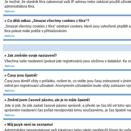
Je možné, že vlastník fóra zabanoval vaši IP adresu nebo zakázal použití uživate
administrátora fóra.
Nahoru
» Co dělá odkaz „Smazat všechny cookies z fóra“?
„Smazat všechny cookies z fóra“ odstraní cookies, které jsou vytvořené phpBB a 
fóra pokud máte potíže s přihlašováním.
Nahoru
» Jak změním svoje nastavení?
Všechna vaše nastavení (pokud jste registrováni) jsou uložena v databázi. Ke 
Nahoru
» Časy jsou špatně!
Časy jsou téměř vždy v pořádku, ovšem to, co vidíte jsou časy zobrazené v jin
měnit jen registrovaní uživatelé. Anonymním uživatelům bude vždy zobrazen výc
Nahoru
» Změnil jsem časové pásmo, ale je to stále špatně!
Jste si jisti, že jste zadali časové pásmo správně, a přesto se čas liší od toh
správném nastavení čas pořád neodpovídá tomu současnému, je čas špatně nas
Nahoru
» Můj jazyk není na seznamu!
Administrátor nenainstaloval vaši lokalizaci nebo nikdo nepřeložil fórum do vaš