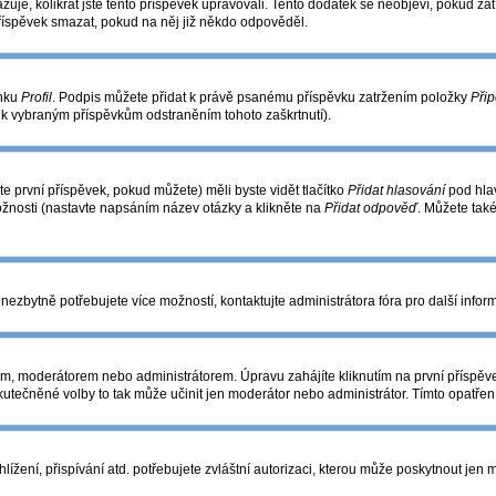
azuje, kolikrát jste tento příspěvek upravovali. Tento dodatek se neobjeví, pokud 
příspěvek smazat, pokud na něj již někdo odpověděl.
ánku
Profil
. Podpis můžete přidat k právě psanému příspěvku zatržením položky
Přip
s k vybraným příspěvkům odstraněním tohoto zaškrtnutí).
e první příspěvek, pokud můžete) měli byste vidět tlačítko
Přidat hlasování
pod hlav
ožnosti (nastavte napsáním název otázky a klikněte na
Přidat odpověď
. Můžete tak
nezbytně potřebujete více možností, kontaktujte administrátora fóra pro další infor
m, moderátorem nebo administrátorem. Úpravu zahájíte kliknutím na první příspěve
utečněné volby to tak může učinit jen moderátor nebo administrátor. Tímto opatře
žení, přispívání atd. potřebujete zvláštní autorizaci, kterou může poskytnout jen mo