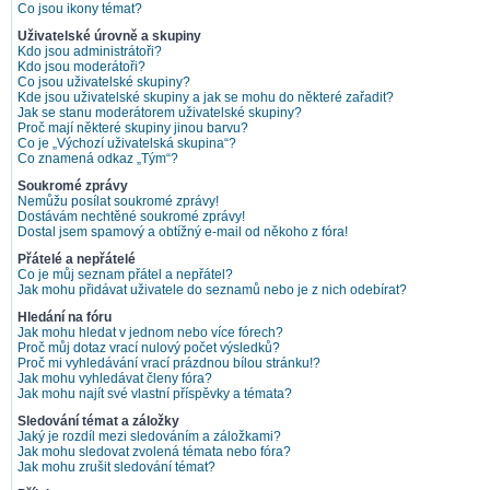
Co jsou ikony témat?
Uživatelské úrovně a skupiny
Kdo jsou administrátoři?
Kdo jsou moderátoři?
Co jsou uživatelské skupiny?
Kde jsou uživatelské skupiny a jak se mohu do některé zařadit?
Jak se stanu moderátorem uživatelské skupiny?
Proč mají některé skupiny jinou barvu?
Co je „Výchozí uživatelská skupina“?
Co znamená odkaz „Tým“?
Soukromé zprávy
Nemůžu posílat soukromé zprávy!
Dostávám nechtěné soukromé zprávy!
Dostal jsem spamový a obtížný e-mail od někoho z fóra!
Přátelé a nepřátelé
Co je můj seznam přátel a nepřátel?
Jak mohu přidávat uživatele do seznamů nebo je z nich odebírat?
Hledání na fóru
Jak mohu hledat v jednom nebo více fórech?
Proč můj dotaz vrací nulový počet výsledků?
Proč mi vyhledávání vrací prázdnou bílou stránku!?
Jak mohu vyhledávat členy fóra?
Jak mohu najít své vlastní příspěvky a témata?
Sledování témat a záložky
Jaký je rozdíl mezi sledováním a záložkami?
Jak mohu sledovat zvolená témata nebo fóra?
Jak mohu zrušit sledování témat?