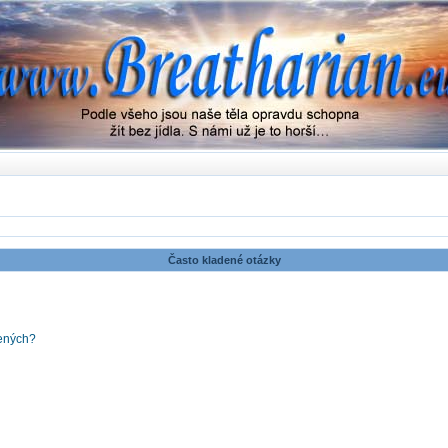
Často kladené otázky
šených?