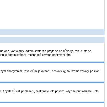
ud ano, kontaktujte administrátora a ptejte se na důvody. Pokud jste se
taktujte administrátora, možná má chybné nastavení fóra.
tupným anonymním uživatelům, jako např. postavičky, soukromé zprávy, posílání
Abyste zůstali přihlášeni, zaškrtněte toto políčko, když se přihlašujete. Toto