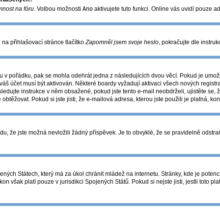
mnost na fóru
. Volbou možnosti
Ano
aktivujete tuto funkci. Online vás uvidí pouze a
na přihlašovací stránce tlačítko
Zapomněl jsem svoje heslo
, pokračujte dle instru
u v pořádku, pak se mohla odehrát jedna z následujících dvou věcí. Pokud je umožn
váš účet musí být aktivován. Některé boardy vyžadují aktivaci všech nových registr
následujte instrukce v něm obsažené, pokud jste tento e-mail neobdrželi, ujistěte 
 obtěžovat. Pokud si jste jisti, že e-mailová adresa, kterou jste použili je platná, ko
 že jste možná nevložili žádný příspěvek. Je to obvyklé, že se pravidelně odstraňuj
ných Státech, který má za úkol chránit mládež na internetu. Stránky, kde je potenc
on však platí pouze v jurisdikci Spojených Států. Pokud si nejste jisti, jestli toto