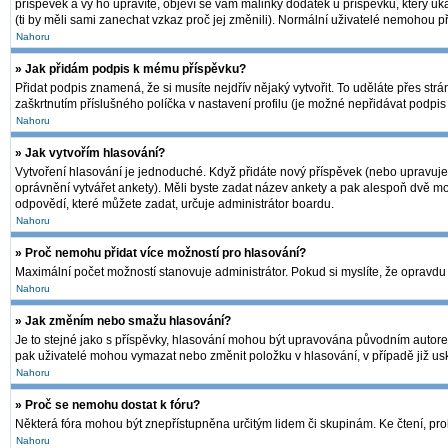
příspěvek a vy ho upravíte, objeví se vám malinký dodatek u příspěvku, který uk
(ti by měli sami zanechat vzkaz proč jej změnili). Normální uživatelé nemohou 
Nahoru
» Jak přidám podpis k mému příspěvku?
Přidat podpis znamená, že si musíte nejdřív nějaký vytvořit. To uděláte přes str
zaškrtnutím příslušného políčka v nastavení profilu (je možné nepřidávat podpi
Nahoru
» Jak vytvořím hlasování?
Vytvoření hlasování je jednoduché. Když přidáte nový příspěvek (nebo upravujet
oprávnění vytvářet ankety). Měli byste zadat název ankety a pak alespoň dvě m
odpovědí, které můžete zadat, určuje administrátor boardu.
Nahoru
» Proč nemohu přidat více možností pro hlasování?
Maximální počet možností stanovuje administrátor. Pokud si myslíte, že opravdu 
Nahoru
» Jak změním nebo smažu hlasování?
Je to stejné jako s příspěvky, hlasování mohou být upravována původním autore
pak uživatelé mohou vymazat nebo změnit položku v hlasování, v případě již usk
Nahoru
» Proč se nemohu dostat k fóru?
Některá fóra mohou být znepřístupněna určitým lidem či skupinám. Ke čtení, prohlí
Nahoru