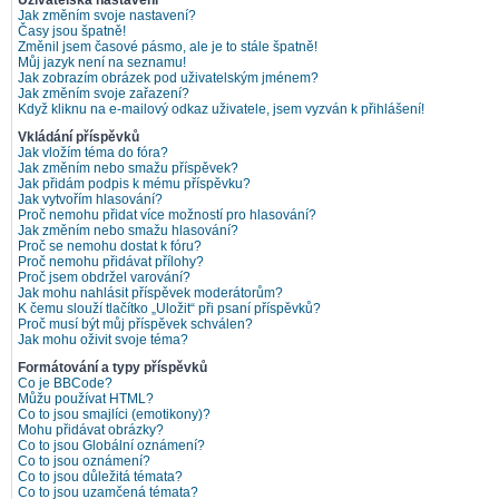
Uživatelská nastavení
Jak změním svoje nastavení?
Časy jsou špatně!
Změnil jsem časové pásmo, ale je to stále špatně!
Můj jazyk není na seznamu!
Jak zobrazím obrázek pod uživatelským jménem?
Jak změním svoje zařazení?
Když kliknu na e-mailový odkaz uživatele, jsem vyzván k přihlášení!
Vkládání příspěvků
Jak vložím téma do fóra?
Jak změním nebo smažu příspěvek?
Jak přidám podpis k mému příspěvku?
Jak vytvořím hlasování?
Proč nemohu přidat více možností pro hlasování?
Jak změním nebo smažu hlasování?
Proč se nemohu dostat k fóru?
Proč nemohu přidávat přílohy?
Proč jsem obdržel varování?
Jak mohu nahlásit příspěvek moderátorům?
K čemu slouží tlačítko „Uložit“ při psaní příspěvků?
Proč musí být můj příspěvek schválen?
Jak mohu oživit svoje téma?
Formátování a typy příspěvků
Co je BBCode?
Můžu používat HTML?
Co to jsou smajlíci (emotikony)?
Mohu přidávat obrázky?
Co to jsou Globální oznámení?
Co to jsou oznámení?
Co to jsou důležitá témata?
Co to jsou uzamčená témata?