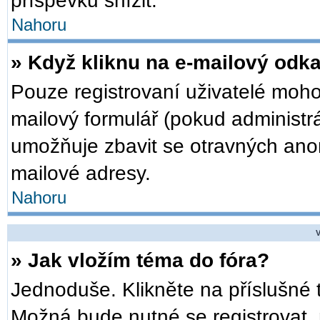
příspěvků snížit.
Nahoru
» Když kliknu na e-mailový odka
Pouze registrovaní uživatelé moho
mailový formulář (pokud administrá
umožňuje zbavit se otravných anon
mailové adresy.
Nahoru
V
» Jak vložím téma do fóra?
Jednoduše. Klikněte na příslušné 
Možná bude nutné se registrovat, 