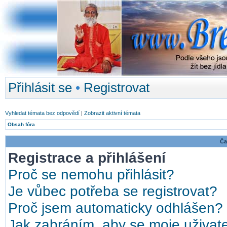
Přihlásit se
•
Registrovat
Vyhledat témata bez odpovědí
|
Zobrazit aktivní témata
Obsah fóra
Ča
Registrace a přihlášení
Proč se nemohu přihlásit?
Je vůbec potřeba se registrovat?
Proč jsem automaticky odhlášen?
Jak zabráním, aby se moje uživat