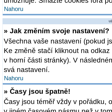
umožňuje. Smažte cookies fóra po
Nahoru
Už
» Jak změním svoje nastavení?
Všechna vaše nastavení (pokud jst
Ke změně stačí kliknout na odkaz
v horní části stránky). V následné
svá nastavení.
Nahoru
» Časy jsou špatně!
Časy jsou téměř vždy v pořádku, o
v jiném časovém pásmu než v tom,