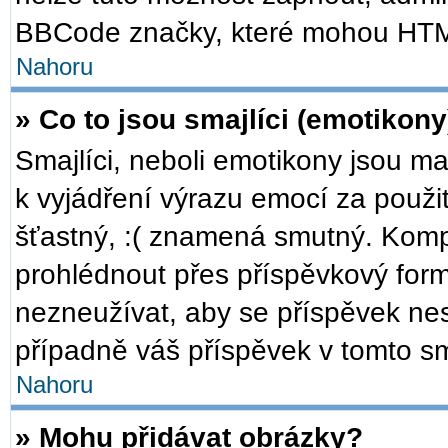
BBCode značky, které mohou HTM
Nahoru
» Co to jsou smajlíci (emotikony
Smajlíci, neboli emotikony jsou ma
k vyjádření výrazu emocí za použi
šťastný, :( znamená smutný. Komp
prohlédnout přes příspěvkový formu
nezneužívat, aby se příspěvek ne
případně váš příspěvek v tomto s
Nahoru
» Mohu přidávat obrázky?