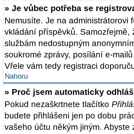
» Je vůbec potřeba se registrov
Nemusíte. Je na administrátorovi fó
vkládání příspěvků. Samozřejmě, ž
službám nedostupným anonymním u
soukromé zprávy, posílání e-mailů 
Vřele vám tedy registraci doporuču
Nahoru
» Proč jsem automaticky odhlá
Pokud nezaškrtnete tlačítko
Přihlá
budete přihlášeni jen po dobu prác
vašeho účtu někým jiným. Abyste zů