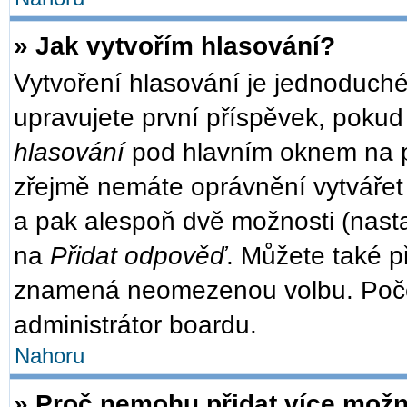
» Jak vytvořím hlasování?
Vytvoření hlasování je jednoduché
upravujete první příspěvek, pokud 
hlasování
pod hlavním oknem na př
zřejmě nemáte oprávnění vytvářet 
a pak alespoň dvě možnosti (nast
na
Přidat odpověď
. Můžete také př
znamená neomezenou volbu. Počet
administrátor boardu.
Nahoru
» Proč nemohu přidat více možn