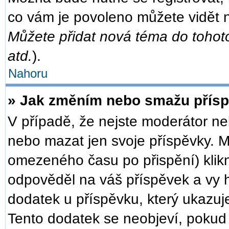
co vám je povoleno můžete vidět n
Můžete přidat nová téma do tohoto
atd.
).
Nahoru
» Jak změním nebo smažu přís
V případě, že nejste moderátor ne
nebo mazat jen svoje příspěvky. M
omezeného času po přispění) klikn
odpověděl na váš příspěvek a vy h
dodatek u příspěvku, který ukazuje,
Tento dodatek se neobjeví, poku