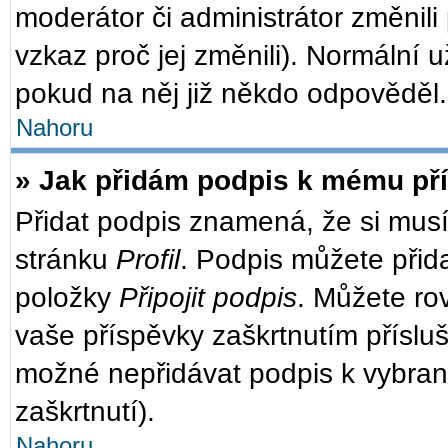
moderátor či administrátor změnili
vzkaz proč jej změnili). Normální
pokud na něj již někdo odpověděl.
Nahoru
» Jak přidám podpis k mému př
Přidat podpis znamená, že si musít
stránku
Profil
. Podpis můžete přid
položky
Připojit podpis
. Můžete ro
vaše příspěvky zaškrtnutím přísluš
možné nepřidávat podpis k vybra
zaškrtnutí).
Nahoru