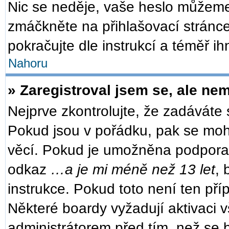
Nic se neděje, vaše heslo můžeme
zmáčkněte na přihlašovací stránce
pokračujte dle instrukcí a téměř ih
Nahoru
» Zaregistroval jsem se, ale nem
Nejprve zkontrolujte, že zadáváte
Pokud jsou v pořádku, pak se moh
věcí. Pokud je umožněna podpora CO
odkaz
…a je mi méně než 13 let
, 
instrukce. Pokud toto není ten pří
Některé boardy vyžadují aktivaci 
administrátorem před tím, než se b